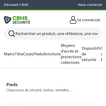
Découvrir CBHS
Nous contacter
Se connecter
Moyens
Dispositifs
So
d’accès et
Mains
Tête
Corps
Pieds
Antichute
de
ou
protections
sécurité
P
collectives
Pieds
Chaussures de sécurité, bottes, semelles, ...