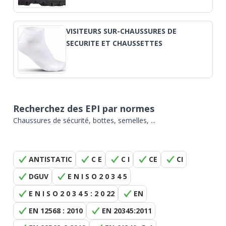
VISITEURS SUR-CHAUSSURES DE
SECURITE ET CHAUSSETTES
Recherchez des EPI par normes
Chaussures de sécurité, bottes, semelles, ...
ANTISTATIC
C E
C I
CE
CI
DGUV
E N I S O 2 0 3 4 5
E N I S O 2 0 3 4 5 : 2 0 22
EN
EN 12568 : 2010
EN 20345:2011