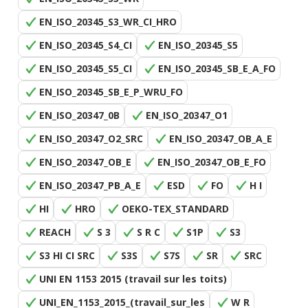
EN_ISO_20345_S3_WR_CI_HRO
EN_ISO_20345_S4_CI
EN_ISO_20345_S5
EN_ISO_20345_S5_CI
EN_ISO_20345_SB_E_A_FO
EN_ISO_20345_SB_E_P_WRU_FO
EN_ISO_20347_0B
EN_ISO_20347_O1
EN_ISO_20347_O2_SRC
EN_ISO_20347_OB_A_E
EN_ISO_20347_OB_E
EN_ISO_20347_OB_E_FO
EN_ISO_20347_PB_A_E
ESD
FO
H I
HI
HRO
OEKO-TEX_STANDARD
REACH
S 3
S R C
S1P
S3
S3 HI CI SRC
S3S
S7S
SR
SRC
UNI EN 1153 2015 (travail sur les toits)
UNI_EN_1153_2015_(travail_sur_les
W R