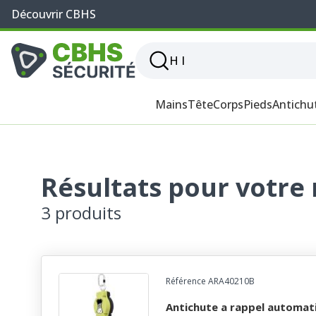
Découvrir CBHS
Mains
Tête
Corps
Pieds
Antichu
Résultats pour votre 
3 produits
Référence ARA40210B
antichute a rappel automatique d’un cable acier