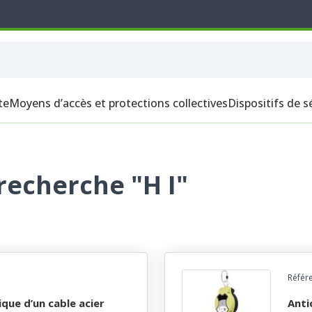
te
Moyens d’accès et protections collectives
Dispositifs de s
recherche "H I"
Référ
antichute a rappel automatique d’un cable acier