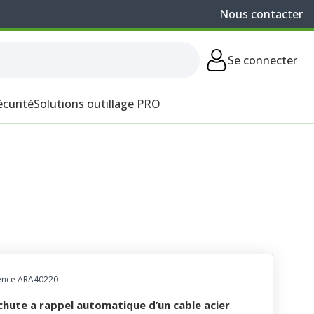
Nous contacter
Se connecter
écurité
Solutions outillage PRO
ence ARA40220