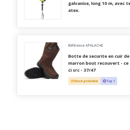
galvanise, long 10 m, avec t
atex.
Référence APALACHE
botte de securite en cuir de nubuck impermeable
marron bout recouvert - ce e
ci src - 37/47
Stock probable
Top 1