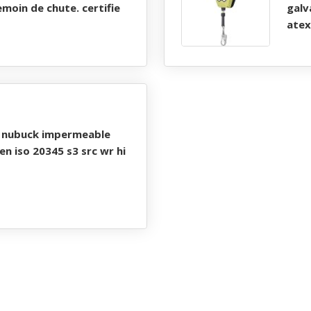
emoin de chute. certifie
galv
atex
n iso 20345 s3 src wr hi