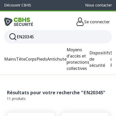
Découvrir CBHS
Nous contacter
Se connecter
Moyens
Dispositifs
So
d’accès et
Mains
Tête
Corps
Pieds
Antichute
de
ou
protections
sécurité
P
collectives
Résultats pour votre recherche "EN20345"
11 produits