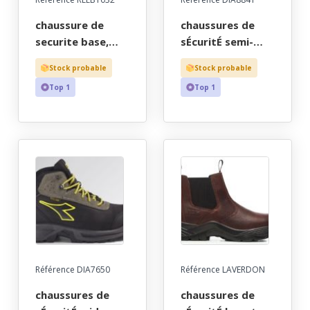
chaussure de
chaussures de
securite base,
sÉcuritÉ semi-
mixte, lacets boa,
montantes s3 hro
Stock probable
Stock probable
tige microfibre et
src esd en nubuck
Top 1
Top 1
maille en nylon -
soie hydrofuge.
en20345,
taille 35 a 48
antistatique, s1p,
src, boa. taille 36
a 47
Référence DIA7650
Référence LAVERDON
chaussures de
chaussures de