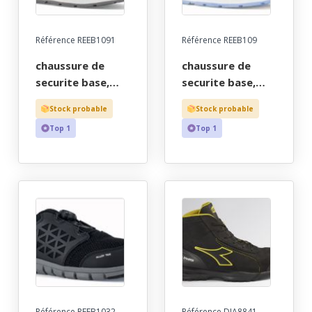
Référence REEB1091
Référence REEB109
chaussure de
chaussure de
securite base,
securite base,
mixte, tige daim -
femme, tige daim
Stock probable
Stock probable
en20345,
- en20345,
Top 1
Top 1
antistatique, s1p,
antistatique, s1p,
src, hro. taille 36
src, hro. taille 36
a 47
a 42
Référence REEB1032
Référence DIA8841