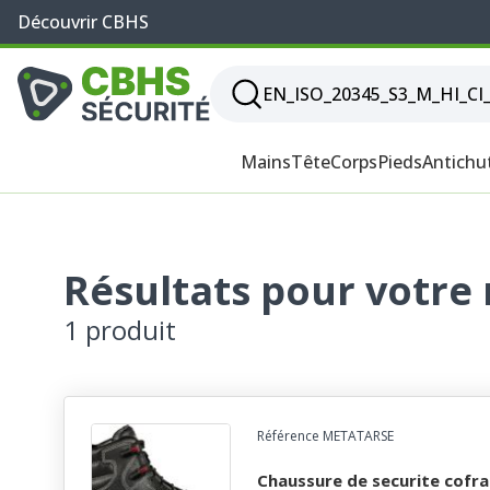
Découvrir CBHS
Mains
Tête
Corps
Pieds
Antichu
Résultats pour votre
1 produit
Référence METATARSE
chaussure de securite cofra homme, haut, noir,