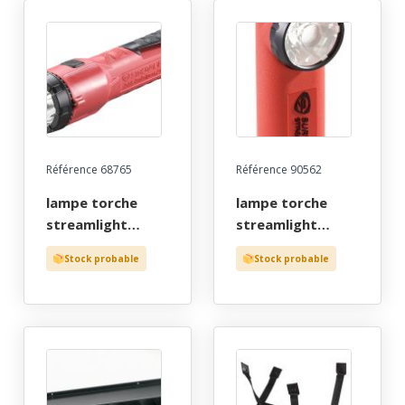
zone 0, 245
lumens
Référence 68765
Référence 90562
lampe torche
lampe torche
streamlight
streamlight
dualie 3aa
survivor
Stock probable
Stock probable
"pointeur laser /
rechargeable
pompier",
"torche angle
orange, atex
droit / pompier",
zone 0, 150
orange, atex
lumens
zone 0, 175
lumens