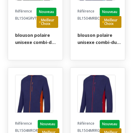
Référence
Référence
Nouveau
Nouveau
BL1504GRVT
BL1504MRBC
Meilleur
Meilleur
Choix
Choix
blouson polaire
blouson polaire
unisexe combi-duo
unisexe combi-duo
zip integral. 100%
zip integral. 100%
polyester, 220
polyester, 220
g/m². txs a 3xl -
g/m². txs a 3xl -
gris/vert
marine/bleu ciel
Référence
Référence
Nouveau
Nouveau
BL1504MROR
BL1504MRRG
Meilleur
Meilleur