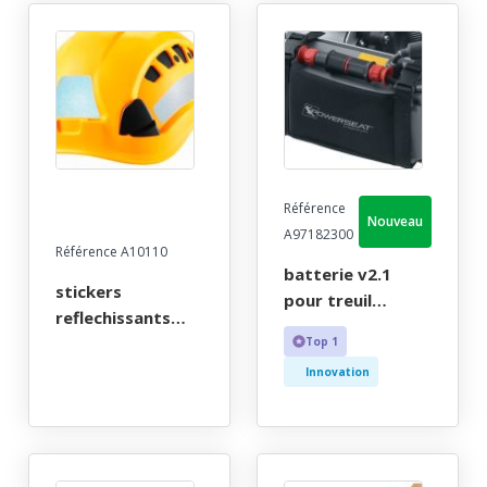
Référence
Nouveau
A97182300
Référence A10110
batterie v2.1
stickers
pour treuil
reflechissants
lokhead
pour casque
Top 1
electrique et
vertex (<2019)
Innovation
powerseat®
electrique harken
industrial.