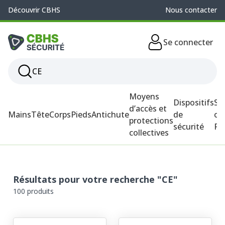
Découvrir CBHS
Nous contacter
Se connecter
Moyens
Dispositifs
So
d’accès et
Mains
Tête
Corps
Pieds
Antichute
de
ou
protections
sécurité
P
collectives
Résultats pour votre recherche "CE"
100 produits