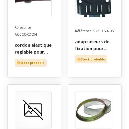
Référence
Référence ADAPT60706
ACCCORDON
adaptateurs de
cordon elastique
fixation pour
reglable pour
porte-visiere de
lunettes a
Stock probable
casque de
Stock probable
branches
chantier (la paire)