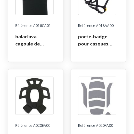
Référence A016CA01
Référence A018AA00
balaclava.
porte-badge
cagoule de
pour casques
protection
vertex et strato
contre le froid et
le vent, noir/jaune
- taille l/xl
Référence A020EA00
Référence A020FA00