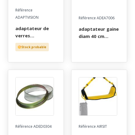
Référence
ADAPTVISION
Référence ADEA7006
adaptateur de
adaptateur gaine
verres
diam 40 cm
correcteurs pour
(catec)
Stock probable
lunettes
evavision
Référence ADED0304
Référence AIRSIT