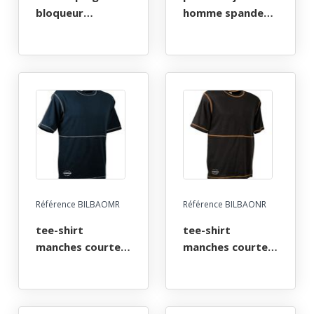
bloqueur
homme spandex.
Élagueur.
coton / polyester
bloqueur de
/ spandex®, 330
progression
g/m². t38 À 58 -
ascentree petzl.
bleu
Référence BILBAOMR
Référence BILBAONR
tee-shirt
tee-shirt
manches courtes
manches courtes
spandex col rond
spandex col rond
workwear. 95%
workwear. 95%
coton / 5%
coton / 5%