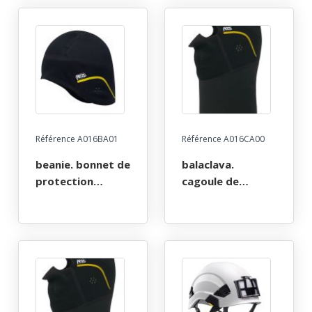
l/xl
Référence A016BA01
Référence A016CA00
beanie. bonnet de
balaclava.
protection
cagoule de
contre le froid et
protection
le vent, noir -
contre le froid et
taille l/xl
le vent, noir/jaune
- taille m/l