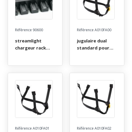
Référence 90600
Référence A010FA00
streamlight
jugulaire dual
chargeur rack
standard pour
secteur 220v ac
casques vertex
pour 5 lampes
et strato - coloris
torche
jaune/noir
knucklehead div.2
spot ou survivor.
Référence A010FA01
Référence A010FA02