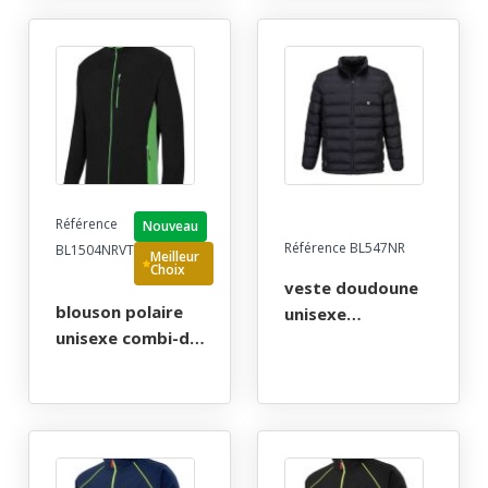
g/m². txs a 3xl -
g/m². txs a 3xl -
noir/orange
noir/rouge
Référence
Nouveau
Référence BL547NR
BL1504NRVT
Meilleur
Choix
veste doudoune
blouson polaire
unisexe
unisexe combi-duo
chauffante.
zip integral. 100%
polyester /
polyester, 220
insulatex, 380
g/m². txs a 3xl -
g/m² ts a 3xl -
noir/vert
noir