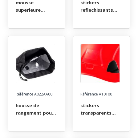
mousse
stickers
superieure
reflechissants
absorbante pour
pour casque
casque strato
strato
Référence A022AA00
Référence A10100
housse de
stickers
rangement pour
transparents
casques vertex
pour casques
et strato
alveo et vertex
(<2019)