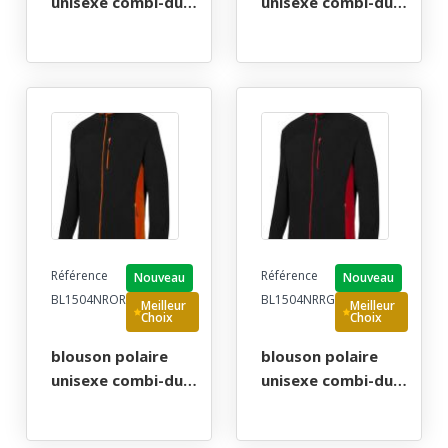
unisexe combi-duo
unisexe combi-duo
zip integral. 100%
zip integral. 100%
polyester, 220
polyester, 220
g/m². txs a 3xl -
g/m². txs a 3xl -
marine/vert
noir/bleu ciel
Référence
Référence
Nouveau
Nouveau
BL1504NROR
BL1504NRRG
Meilleur
Meilleur
Choix
Choix
blouson polaire
blouson polaire
unisexe combi-duo
unisexe combi-duo
zip integral. 100%
zip integral. 100%
polyester, 220
polyester, 220