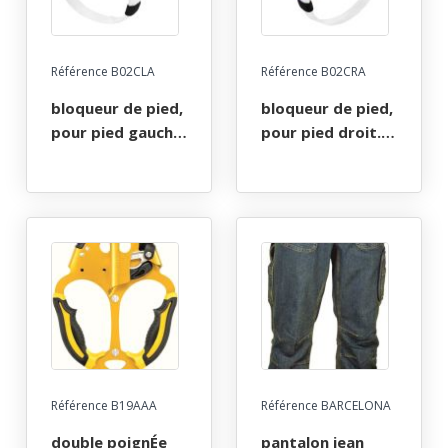
Référence B02CLA
Référence B02CRA
bloqueur de pied,
bloqueur de pied,
pour pied gauche.
pour pied droit.
bloqueur de
bloqueur de
progression
progression
pantin petzl.
pantin petzl.
Référence B19AAA
Référence BARCELONA
double poignÉe
pantalon jean