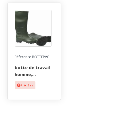
Référence BOTTEPVC
botte de travail
homme,
polyvalente, vert,
Prix Bas
etanche - ce
en347 ob sra -
39/47