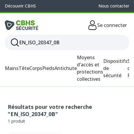
Découvrir CBHS
Nous contacter
Se connecter
Moyens
Dispositifs
So
d’accès et
Mains
Tête
Corps
Pieds
Antichute
de
ou
protections
sécurité
P
collectives
Résultats pour votre recherche
"EN_ISO_20347_0B"
1 produit