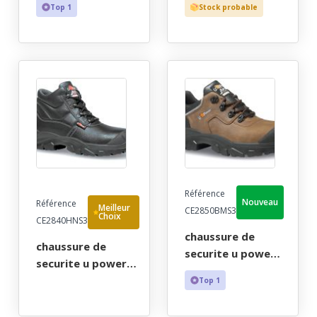
Top 1
Stock probable
noir, zip lateral,
marron haut bout
indetectable - ce
recouvert - ce en
en iso 20345 s3
iso 20345 s3 src -
hro src - 40/47
35/47
Référence
Nouveau
Référence
Meilleur
CE2850BMS3
Choix
CE2840HNS3
chaussure de
chaussure de
securite u power
securite u power
mixte, outdoor
homme, brodequin
Top 1
marron bas bout
confort composite
recouvert - ce en
noir bout