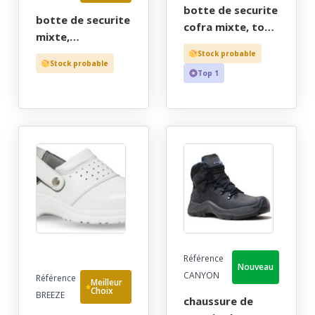
botte de securite
botte de securite
cofra mixte, tout
mixte,
terrain extreme
polyvalente, vert,
Stock probable
marron
Stock probable
risques
Top 1
doublure thinsulate
chimiques, reach,
- ce en iso 20345
etanche - ce en
s3 ci src - 36/47
iso 20345 s5 src +
en 13832-2 +
reach - 36/48
Référence
Nouveau
CANYON
Référence
Meilleur
Choix
BREEZE
chaussure de