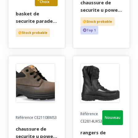
Choix
chaussure de
securite u power
basket de
homme, tout
securite parade
Stock probable
terrain marron
mixte, pied
Top 1
haut cater
Stock probable
sensible noir
confort, metal
velours/mesh
free - ce en iso
ultra-souple et
20345 s3 src -
respirant - ce en
38/47
iso 20345 s1p src
- 36/48 "jaep"
Référence
Référence CE2110BMS3
Nouveau
CE2814UKS3
chaussure de
rangers de
securite u power