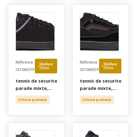
- 35/48
iso 20345 s1p src
- 36/48 "jaep"
Référence
Référence
Meilleur
Meilleur
Choix
Choix
CE1065S1P
CE1066S1P
tennis de securite
tennis de securite
parade mixte,
parade mixte,
pied sensible noir
pied sensible noir
Stock probable
Stock probable
canvas ultra-
velours/mesh
souple et
ultra-souple et
respirant - ce en
respirant - ce en
iso 20345 s1p src
iso 20345 s1p src
- 36/48 "jaep"
- 36/48 "jaep"