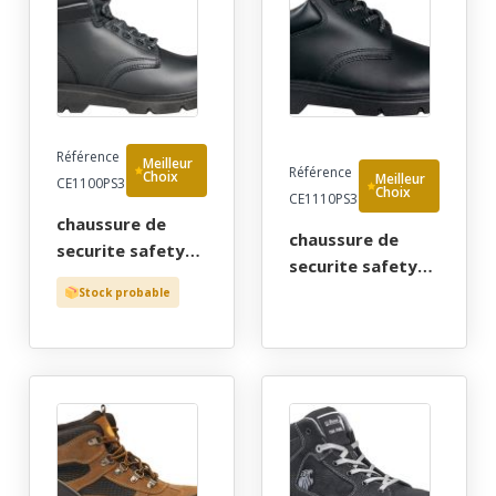
Référence
Meilleur
Référence
Choix
Meilleur
CE1100PS3
Choix
CE1110PS3
chaussure de
chaussure de
securite safety
securite safety
jogger mixte,
jogger homme,
Stock probable
tout terrain noir
tout terrain noir
haut cater, metal
bas cater, metal
free - ce en iso
free - ce en iso
20345 s3 src -
20345 s3 src -
37/47
38/47