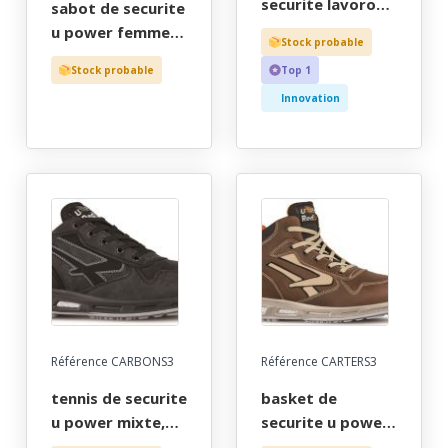
securite lavoro
sabot de securite
homme, outdoor
u power femme,
Stock probable
noir haut, metal
aere a bride,
Stock probable
Top 1
free, esd, haut
blanc, chr - ce en
bout recouvert -
Innovation
iso 20345 sb-e-a-
ce en iso 20345 s3
fo src - 35/42
src - 36/48
Référence CARBONS3
Référence CARTERS3
tennis de securite
basket de
u power mixte,
securite u power
infinergy noir
homme, infinergy