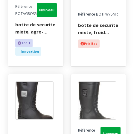
Référence
Nouveau
BOTAGROS5
Référence BOTFW75MR
botte de securite
botte de securite
mixte, agro-
mixte, froid
alimentaire, blanc,
intemperies
Top 1
Prix Bas
risques chimiques,
marron fourree
Innovation
reach, etanche -
etanche, reach -
ce en iso 20345 s5
ce en iso 20345 s5
src + en 13832-2 +
cl - 36/49
reach - 36/48
Référence
Nouveau