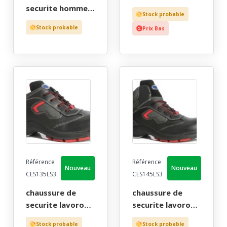
derby confort
securite homme,
Stock probable
noir bout
brodequin
Stock probable
Prix Bas
recouvert - ce en
confort plus noir
iso 20345 s3 -
bout recouvert -
40/46
ce en iso 20345 s3
- 39/47
Référence
Référence
Nouveau
Nouveau
CES135LS3
CES145LS3
chaussure de
chaussure de
securite lavoro
securite lavoro
mixte, trekking
mixte, trekking
Stock probable
Stock probable