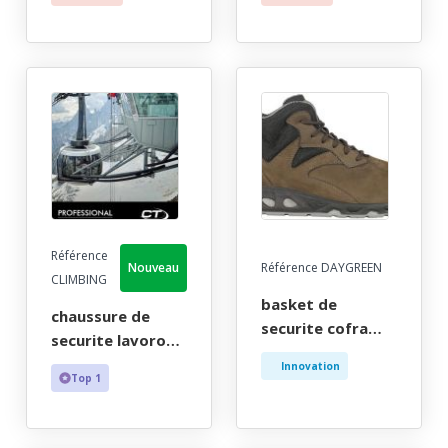
s1p - 37/47
iso 20345 s3 -
40/46
Référence
Nouveau
Référence DAYGREEN
CLIMBING
basket de
chaussure de
securite cofra
securite lavoro
homme eco-
homme, outdoor
Innovation
responsable
Top 1
noir haut parre-
marron,
pierre et bout
hydrofuge - ce en
recouvert - ce en