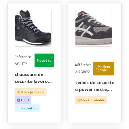
Référence
Nouveau
AGILITY
Référence
Meilleur
Choix
AIRGRIP2
chaussure de
securite lavoro
tennis de securite
mixte, tout
u power mixte,
Stock probable
terrain noir
running bleu
Top 1
Stock probable
extreme haut,
ultra-souple, aere
metal free, esd,
Innovation
et adherent - ce
sympatex - ce en
en iso 20345 s1p
iso 20345 s3 hro
src - 35/47