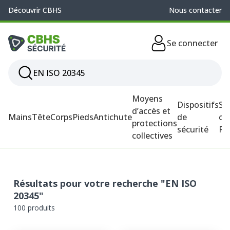
Découvrir CBHS
Nous contacter
Se connecter
Moyens
Dispositifs
So
d’accès et
Mains
Tête
Corps
Pieds
Antichute
de
ou
protections
sécurité
P
collectives
Résultats pour votre recherche "EN ISO
20345"
100 produits