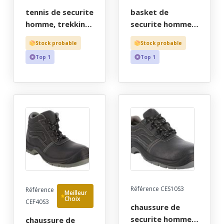
tennis de securite
basket de
homme, trekking
securite homme,
noir ultra-souple
trekking noir
Stock probable
Stock probable
et adherent, bout
ultra-souple et
Top 1
Top 1
recouvert - ce en
adherent, bout
iso 20345 s3 src -
recouvert - ce en
40/45 - "jaep"
iso 20345 s3 src -
40/45 - "jaep"
Référence CES10S3
Référence
Meilleur
Choix
CEF40S3
chaussure de
securite homme,
chaussure de