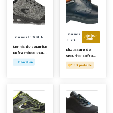
Référence
Meilleur
Référence ECOGREEN
Choix
EDDRA
tennis de securite
chaussure de
cofra mixte eco-
securite cofra
responsable gris,
homme, noir, chr
Innovation
ultra-respirante,
Stock probable
manager, type
bout recouvert -
ville a lacet - ce
ce en iso 20345
en iso 20345 s2
s1p src - 35/48
src - 39/46