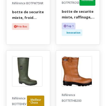
BOTPETROS5
Référence BOTFW75NR
botte de securite
botte de securite
mixte, raffinage,
mixte, froid
noir, risques
intemperies noir
Top 1
Prix Bas
chimiques, reach,
fourree etanche,
Innovation
etanche - ce en iso
reach - ce en iso
20345 s5 src + en
20345 s5 cl -
13832-2 + reach -
36/49
36/49
Référence
Référence
Meilleur
BOTTETHB200
Choix
BOTTEHEV