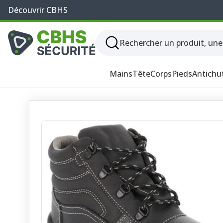
Découvrir CBHS
Mains
Tête
Corps
Pieds
Antichu