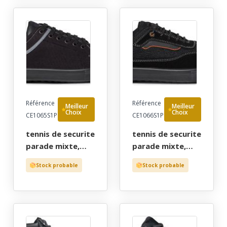
- 35/48
iso 20345 s1p src
- 36/48 "jaep"
Référence
Référence
Meilleur
Meilleur
Choix
Choix
CE1065S1P
CE1066S1P
tennis de securite
tennis de securite
parade mixte,
parade mixte,
pied sensible noir
pied sensible noir
Stock probable
Stock probable
canvas ultra-
velours/mesh
souple et
ultra-souple et
respirant - ce en
respirant - ce en
iso 20345 s1p src
iso 20345 s1p src
- 36/48 "jaep"
- 36/48 "jaep"