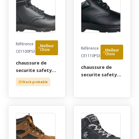
Référence
Meilleur
Référence
Choix
Meilleur
CE1100PS3
Choix
CE1110PS3
chaussure de
chaussure de
securite safety
securite safety
jogger mixte,
jogger homme,
Stock probable
tout terrain noir
tout terrain noir
haut cater, metal
bas cater, metal
free - ce en iso
free - ce en iso
20345 s3 src -
20345 s3 src -
37/47
38/47