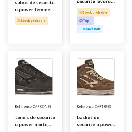
securite lavoro
sabot de securite
homme, outdoor
u power femme,
Stock probable
noir haut, metal
aere a bride,
Stock probable
Top 1
free, esd, haut
blanc, chr - ce en
bout recouvert -
Innovation
iso 20345 sb-e-a-
ce en iso 20345 s3
fo src - 35/42
src - 36/48
Référence CARBONS3
Référence CARTERS3
tennis de securite
basket de
u power mixte,
securite u power
infinergy noir
homme, infinergy