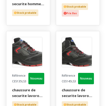
derby confort
securite homme,
Stock probable
noir bout
brodequin
Stock probable
Prix Bas
recouvert - ce en
confort plus noir
iso 20345 s3 -
bout recouvert -
40/46
ce en iso 20345 s3
- 39/47
Référence
Référence
Nouveau
Nouveau
CES135LS3
CES145LS3
chaussure de
chaussure de
securite lavoro
securite lavoro
mixte, trekking
mixte, trekking
Stock probable
Stock probable