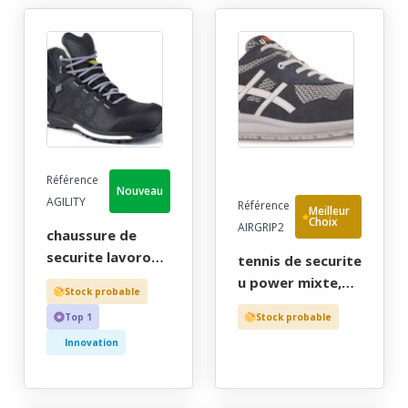
Référence
Nouveau
AGILITY
Référence
Meilleur
Choix
AIRGRIP2
chaussure de
securite lavoro
tennis de securite
mixte, tout
u power mixte,
Stock probable
terrain noir
running bleu
Top 1
Stock probable
extreme haut,
ultra-souple, aere
metal free, esd,
Innovation
et adherent - ce
sympatex - ce en
en iso 20345 s1p
iso 20345 s3 hro
src - 35/47