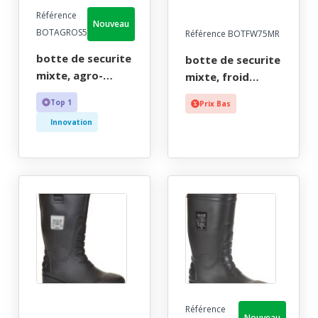
Référence
Nouveau
BOTAGROS5
Référence BOTFW75MR
botte de securite
botte de securite
mixte, agro-
mixte, froid
alimentaire, blanc,
intemperies
Top 1
Prix Bas
risques chimiques,
marron fourree
Innovation
reach, etanche -
etanche, reach -
ce en iso 20345 s5
ce en iso 20345 s5
src + en 13832-2 +
cl - 36/49
reach - 36/48
Référence
Nouveau