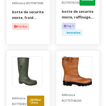
BOTPETROS5
Référence BOTFW75NR
botte de securite
botte de securite
mixte, raffinage,
mixte, froid
noir, risques
intemperies noir
Top 1
Prix Bas
chimiques, reach,
fourree etanche,
Innovation
etanche - ce en iso
reach - ce en iso
20345 s5 src + en
20345 s5 cl -
13832-2 + reach -
36/49
36/49
Référence
Référence
Meilleur
BOTTETHB200
Choix
BOTTEHEV