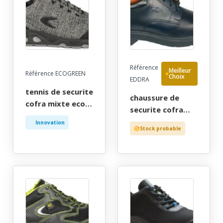
Référence
Meilleur
Référence ECOGREEN
Choix
EDDRA
tennis de securite
chaussure de
cofra mixte eco-
securite cofra
responsable gris,
homme, noir, chr
Innovation
ultra-respirante,
Stock probable
manager, type
bout recouvert -
ville a lacet - ce
ce en iso 20345
en iso 20345 s2
s1p src - 35/48
src - 39/46