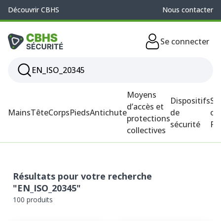
Découvrir CBHS
Nous contacter
Se connecter
Moyens
Dispositifs
So
d’accès et
Mains
Tête
Corps
Pieds
Antichute
de
ou
protections
sécurité
P
collectives
Résultats pour votre recherche
"EN_ISO_20345"
100 produits