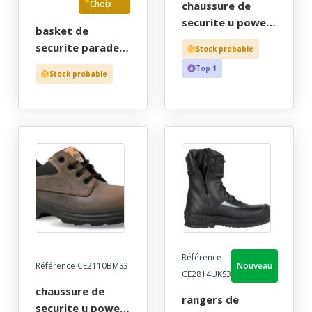
Choix
chaussure de
securite u power
basket de
homme, tout
securite parade
Stock probable
terrain marron
mixte, pied
Top 1
haut cater
Stock probable
sensible noir
confort, metal
velours/mesh
free - ce en iso
ultra-souple et
20345 s3 src -
respirant - ce en
38/47
iso 20345 s1p src
- 36/48 "jaep"
Référence
Référence CE2110BMS3
Nouveau
CE2814UKS3
chaussure de
rangers de
securite u power