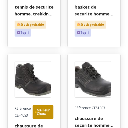
tennis de securite
basket de
homme, trekking
securite homme,
noir ultra-souple
trekking noir
Stock probable
Stock probable
et adherent, bout
ultra-souple et
Top 1
Top 1
recouvert - ce en
adherent, bout
iso 20345 s3 src -
recouvert - ce en
40/45 - "jaep"
iso 20345 s3 src -
40/45 - "jaep"
Référence CES10S3
Référence
Meilleur
Choix
CEF40S3
chaussure de
securite homme,
chaussure de