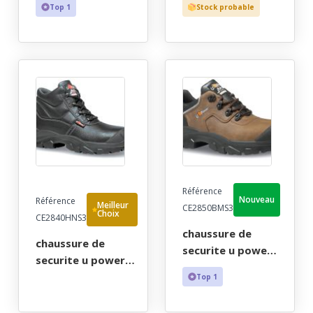
Top 1
Stock probable
noir, zip lateral,
marron haut bout
indetectable - ce
recouvert - ce en
en iso 20345 s3
iso 20345 s3 src -
hro src - 40/47
35/47
Référence
Nouveau
Référence
Meilleur
CE2850BMS3
Choix
CE2840HNS3
chaussure de
chaussure de
securite u power
securite u power
mixte, outdoor
homme, brodequin
Top 1
marron bas bout
confort composite
recouvert - ce en
noir bout