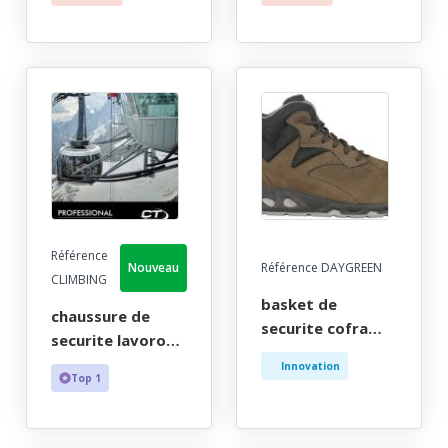
s1p - 37/47
iso 20345 s3 -
40/46
Référence
Nouveau
Référence DAYGREEN
CLIMBING
basket de
chaussure de
securite cofra
securite lavoro
homme eco-
homme, outdoor
Innovation
responsable
Top 1
noir haut parre-
marron,
pierre et bout
hydrofuge - ce en
recouvert - ce en