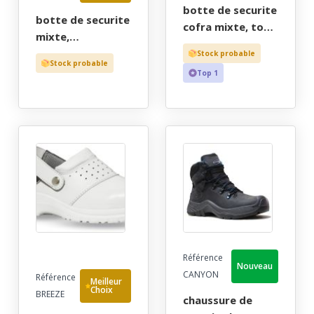
botte de securite
botte de securite
cofra mixte, tout
mixte,
terrain extreme
polyvalente, vert,
Stock probable
marron
Stock probable
risques
Top 1
doublure thinsulate
chimiques, reach,
- ce en iso 20345
etanche - ce en
s3 ci src - 36/47
iso 20345 s5 src +
en 13832-2 +
reach - 36/48
Référence
Nouveau
CANYON
Référence
Meilleur
Choix
BREEZE
chaussure de