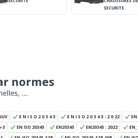
SECURITE
CHAUSSURES D
SECURITE
par normes
lles, ...
GUV
E N I S O 2 0 3 4 5
E N I S O 2 0 3 4 5 : 2 0 22
EN
4-3
EN ISO 20345
EN20345
EN20345 : 2022
EN_
S1
EN_ISO_20345_S1P
EN_ISO_20345_S1P_WR
EN_IS