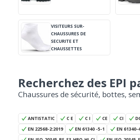
VISITEURS SUR-
CHAUSSURES DE
SECURITE ET
CHAUSSETTES
Recherchez des EPI 
Chaussures de sécurité, bottes, seme
ANTISTATIC
C E
C I
CE
CI
D
EN 22568-2:2019
EN 61340 -5-1
EN 61340-
EN_ISO_20345_RS_S3_HRO_HI_CI
EN_ISO_20345_