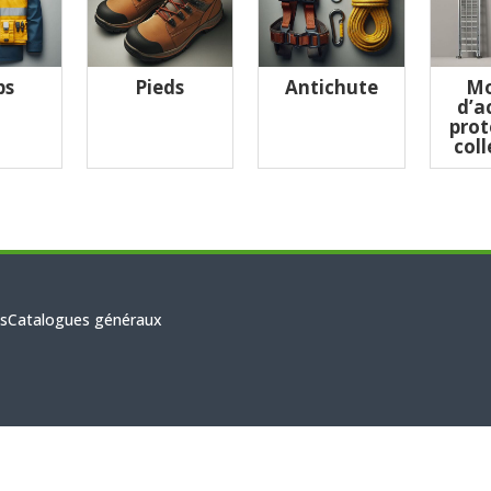
ps
Pieds
Antichute
Mo
d’a
prot
coll
s
Catalogues généraux