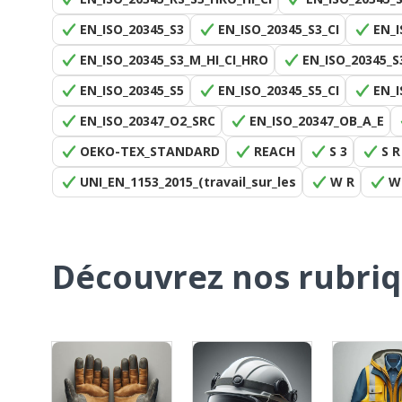
EN_ISO_20345_S3
EN_ISO_20345_S3_CI
EN_I
EN_ISO_20345_S3_M_HI_CI_HRO
EN_ISO_20345_S
EN_ISO_20345_S5
EN_ISO_20345_S5_CI
EN_I
EN_ISO_20347_O2_SRC
EN_ISO_20347_OB_A_E
OEKO-TEX_STANDARD
REACH
S 3
S R
UNI_EN_1153_2015_(travail_sur_les
W R
W
Découvrez nos rubri