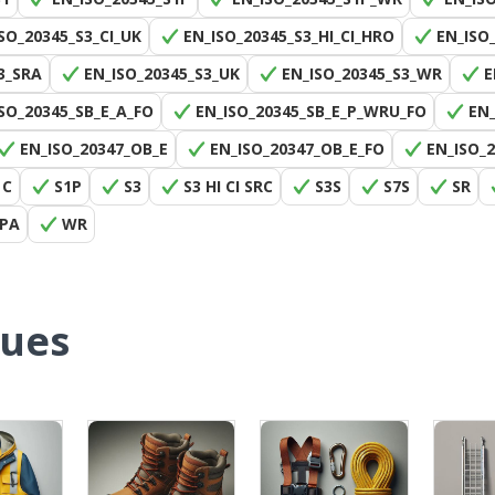
SO_20345_S3_CI_UK
EN_ISO_20345_S3_HI_CI_HRO
EN_ISO
3_SRA
EN_ISO_20345_S3_UK
EN_ISO_20345_S3_WR
E
SO_20345_SB_E_A_FO
EN_ISO_20345_SB_E_P_WRU_FO
EN_
EN_ISO_20347_OB_E
EN_ISO_20347_OB_E_FO
EN_ISO_
 C
S1P
S3
S3 HI CI SRC
S3S
S7S
SR
PA
WR
ques