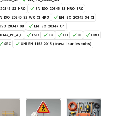
_20345_S3_HRO
EN_ISO_20345_S3_HRO_SRC
N_ISO_20345_S3_WR_CI_HRO
EN_ISO_20345_S4_CI
ISO_20347_0B
EN_ISO_20347_O1
20347_PB_A_E
ESD
FO
H I
HI
HRO
SRC
UNI EN 1153 2015 (travail sur les toits)