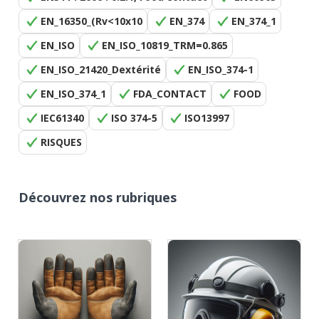
EN_16350_(Rv<10x10
EN_374
EN_374_1
EN_ISO
EN_ISO_10819_TRM=0.865
EN_ISO_21420_Dextérité
EN_ISO_374-1
EN_ISO_374_1
FDA_CONTACT
FOOD
IEC61340
ISO 374-5
ISO13997
RISQUES
Découvrez nos rubriques