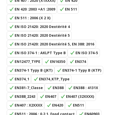
EN 407 : 2020 (X1XXXX)
EN 420
EN 420 :2003 +A1 :2009
EN 511
EN 511 : 2006 (X 2 X)
EN ISO 21420: 2020 Dextérité 4
EN ISO 21420: 2020 Dextérité 5
EN ISO 21420: 2020 Dextérité 5, EN 388: 2016
EN ISO 374-1 : AKLPT Type B
EN ISO 374-5
EN12477_TYPE
EN16350
EN374
EN374-1 Typy B (JKT)
EN374-1 Typy B (KTP)
EN374_1
EN374_KTP_Type
EN381-7_Classe
EN388
EN388 : 4131X
EN388_2243
EN407
EN407 (32XXXX)
EN407 : X2XXXX
EN420
EN511
EN511 : 2006 : 0.2.1, Food contact
EN60903