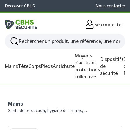
Découvrir CBHS
Nous contacter
Se connecter
Moyens
Dispositifs
So
d’accès et
Mains
Tête
Corps
Pieds
Antichute
de
ou
protections
sécurité
P
collectives
Mains
Gants de protection, hygiène des mains, ...