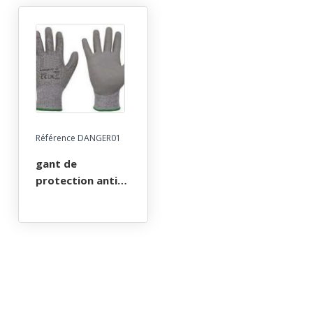
Référence DANGER01
gant de
protection anti-
coupure en
polyethylene,
enduit
polyurethane.
jauge 13. milieu
sec ou
legerement