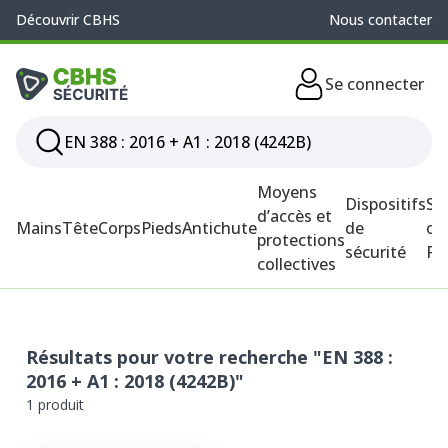
Découvrir CBHS
Nous contacter
Se connecter
Moyens
Dispositifs
So
d’accès et
Mains
Tête
Corps
Pieds
Antichute
de
ou
protections
sécurité
P
collectives
Résultats pour votre recherche "EN 388 :
2016 + A1 : 2018 (4242B)"
1 produit