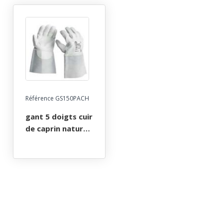
Référence GS150PACH
gant 5 doigts cuir
de caprin naturel.
manchette cuir
croute naturel de
150 mm.
protection de
l’artere.coutures
en fils
aramide.tannage