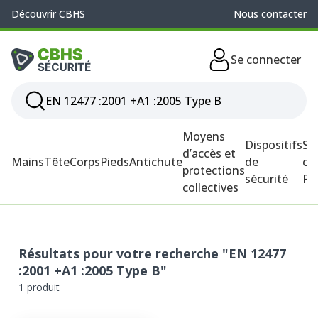
Découvrir CBHS
Nous contacter
Se connecter
Moyens
Dispositifs
So
d’accès et
Mains
Tête
Corps
Pieds
Antichute
de
ou
protections
sécurité
P
collectives
Résultats pour votre recherche "EN 12477
:2001 +A1 :2005 Type B"
1 produit