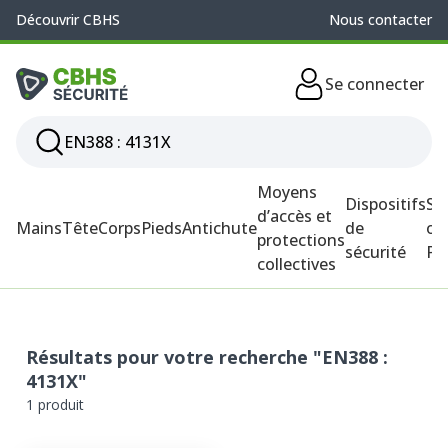
Découvrir CBHS
Nous contacter
Se connecter
Moyens
Dispositifs
So
d’accès et
Mains
Tête
Corps
Pieds
Antichute
de
ou
protections
sécurité
P
collectives
Résultats pour votre recherche "EN388 :
4131X"
1 produit