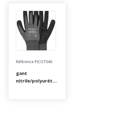
Référence PICOT046
gant
nitrile/polyuréthane
4131x, jaune 15.
picot en nitrile
sur la paume.
taille 7 à 11