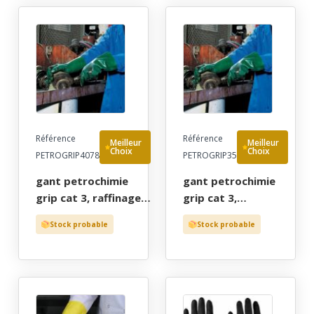
support
(7/8) - gants de
elastique, long 30
protection par cher!
cm, t8 a 11
Référence
Référence
Meilleur
Meilleur
Choix
Choix
PETROGRIP4078
PETROGRIP35
gant petrochimie
gant petrochimie
grip cat 3, raffinage,
grip cat 3,
carburant,
raffinage,
Stock probable
Stock probable
mecanique. pvc vert
carburant,
rugueux support
mecanique. pvc
coton, long 40 cm, tu
vert rugueux
(7/8) - gants de
support coton,
protection par cher!
long 35 cm, t9 a 10