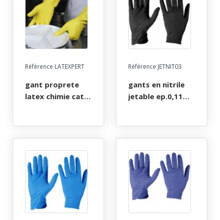
- gants de
protection par
cher!
Référence LATEXPERT
Référence JETNIT03
gant proprete
gants en nitrile
latex chimie cat3,
jetable ep.0,11
nettoyage et
mm, sans latex -
aliments, jaune
lot de 10 boites
floque coton,
de 100 - taille s à
paume gaufree,
xl
long 30 cm, t7 a
10