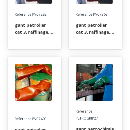
Référence PVC728E
Référence PVC736E
gant petrolier
gant petrolier
cat 3, raffinage,
cat 3, raffinage,
carburant,
carburant,
assainissement.
assainissement.
pvc lisse rouge
pvc lisse rouge
tout enduit, long
tout enduit, long
27 cm, tu (9/10)
36 cm, tu (9/10)
Référence
PETROGRIP27
Référence PVC740E
gant petrochimie
gant petrolier