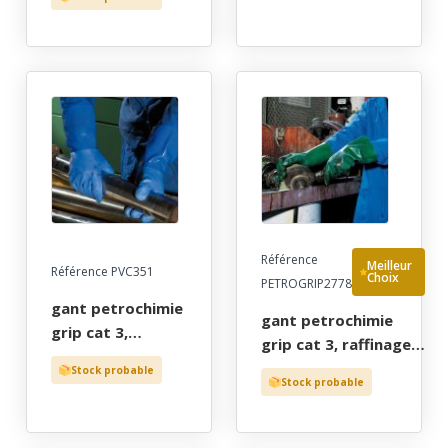
carburant,
- 8/9 - 9/10 (boîte
mecanique. pvc
de 100 gants)
vert rugueux
support coton,
long 40 cm, tu
(9/10)
Référence
Meilleur
Référence PVC351
Choix
PETROGRIP2778
gant petrochimie
gant petrochimie
grip cat 3,
grip cat 3, raffinage,
hydrocarbures,
carburant,
Stock probable
precision
Stock probable
mecanique. pvc vert
mecanique. pvc
rugueux support
bleu granuleux
coton, long 27 cm, tu