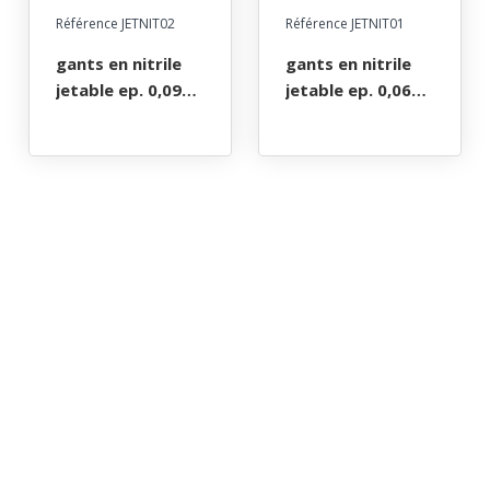
Référence JETNIT02
Référence JETNIT01
gants en nitrile
gants en nitrile
jetable ep. 0,09
jetable ep. 0,06
mm, sans latex
mm, sans latex
(lot de 10 boites
(lot de 10 boites
de 100) - taille s à
de 100) - taille s à
xl
xl