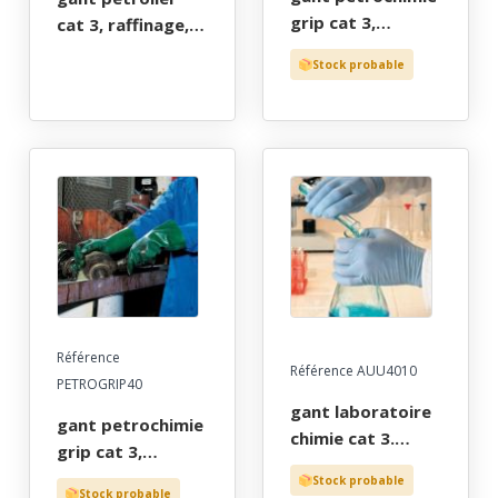
grip cat 3,
cat 3, raffinage,
raffinage,
carburant,
Stock probable
carburant,
assainissement.
mecanique. pvc
pvc lisse rouge
vert rugueux
tout enduit, long
support coton,
40 cm, tu (9/10)
long 27 cm, tu
(9/10)
Référence
Référence AUU4010
PETROGRIP40
gant laboratoire
gant petrochimie
chimie cat 3.
grip cat 3,
nitrile bleu non
raffinage,
Stock probable
poudre, t6/7 - 7/8
Stock probable