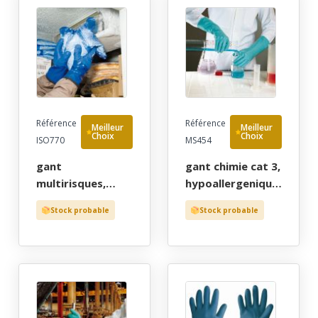
Référence
Référence
Meilleur
Meilleur
Choix
Choix
ISO770
MS454
gant
gant chimie cat 3,
multirisques,
hypoallergenique,
froid -30°c chimie
laboratoire,
Stock probable
Stock probable
cat 3, pvc souple
nettoyage.
bleu, fourrure
materiau
bouclee acrylique
synthetique
, long 30 cm, t9 a
turqoise, flocke,
10 - gants de
gaufree, long 31
protection par
cm, t8 a 10 -