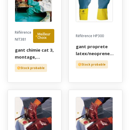
cher!
gants de
protection par
cher!
Référence
Meilleur
Référence HP300
Choix
NIT381
gant proprete
gant chimie cat 3,
latex/neoprene
montage,
cat 2, solvants et
degraissage,
Stock probable
resines. bicolore
Stock probable
traitement de
floque coton,
surfaces. nitrile
paume gaufree,
vert, tricot
long 32 cm, t7 a
coton, long 30
10
cm, t8 a 10 -
gants de
protection par
cher!