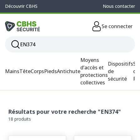
Découvrir CBHS
Nous contacter
Se connecter
Moyens
Dispositifs
So
d’accès et
Mains
Tête
Corps
Pieds
Antichute
de
ou
protections
sécurité
P
collectives
Résultats pour votre recherche "EN374"
18 produits