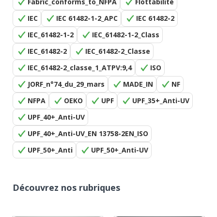
Fabric_conforms_to_NFPA
Flottabilité
IEC
IEC 61482-1-2_APC
IEC 61482-2
IEC_61482-1-2
IEC_61482-1-2_Class
IEC_61482-2
IEC_61482-2_Classe
IEC_61482-2_classe_1_ATPV:9,4
ISO
JORF_n°74_du_29_mars
MADE_IN
NF
NFPA
OEKO
UPF
UPF_35+_Anti-UV
UPF_40+_Anti-UV
UPF_40+_Anti-UV_EN 13758-2EN_ISO
UPF_50+_Anti
UPF_50+_Anti-UV
Découvrez nos rubriques