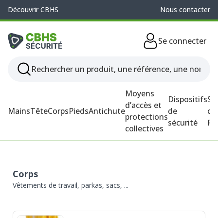
Découvrir CBHS
Nous contacter
Se connecter
Moyens
Dispositifs
So
d’accès et
Mains
Tête
Corps
Pieds
Antichute
de
ou
protections
sécurité
P
collectives
Corps
Vêtements de travail, parkas, sacs, ...