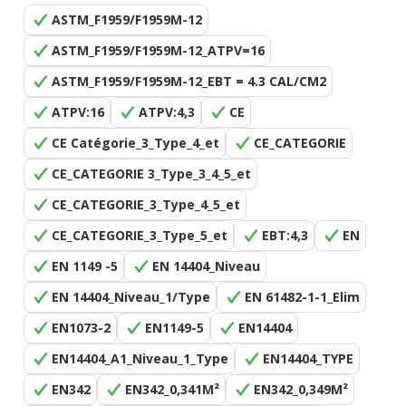
ASTM_F1959/F1959M-12
ASTM_F1959/F1959M-12_ATPV=16
ASTM_F1959/F1959M-12_EBT = 4.3 CAL/CM2
ATPV:16
ATPV:4,3
CE
CE Catégorie_3_Type_4_et
CE_CATEGORIE
CE_CATEGORIE 3_Type_3_4_5_et
CE_CATEGORIE_3_Type_4_5_et
CE_CATEGORIE_3_Type_5_et
EBT:4,3
EN
EN 1149 -5
EN 14404_Niveau
EN 14404_Niveau_1/Type
EN 61482-1-1_Elim
EN1073-2
EN1149-5
EN14404
EN14404_A1_Niveau_1_Type
EN14404_TYPE
EN342
EN342_0,341M²
EN342_0,349M²