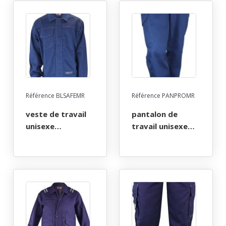
36/38 a 60/62 -
36/38 a 60/62 -
gris
marine
Référence BLSAFEMR
Référence PANPROMR
veste de travail
pantalon de
unisexe
travail unisexe
multirisques atex
multirisques atex
280. taille xs a 5xl
280. taille xs a 5xl
- marine
- marine