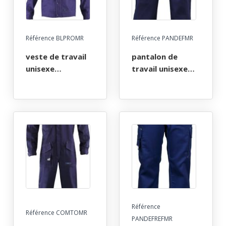
Référence BLPROMR
Référence PANDEFMR
veste de travail
pantalon de
unisexe
travail unisexe
multirisques atex
multirisques atex
280. taille xs a 5xl
280. taille xs a 3xl
- marine
- marine
Référence
Référence COMTOMR
PANDEFREFMR