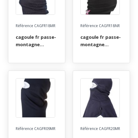
Référence CAGFR18MR
Référence CAGFR18NR
cagoule fr passe-
cagoule fr passe-
montagne
montagne
ignifuge anti-
ignifuge anti-
flamme atex arc
flamme atex arc
electrique. taille
electrique. taille
unique - marine
unique - noire
Référence CAGFR09MR
Référence CAGFR20MR