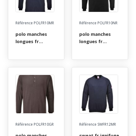
Référence POLFR10MR
Référence POLFR10NR
polo manches
polo manches
longues fr
longues fr
ignifuge anti-
ignifuge anti-
flamme atex arc
flamme atex arc
electrique. taille s
electrique. taille s
a 5xl - marine
a 5xl - noir
Référence POLFR10GR
Référence SWFR12MR
polo manches
sweat fr ignifuge