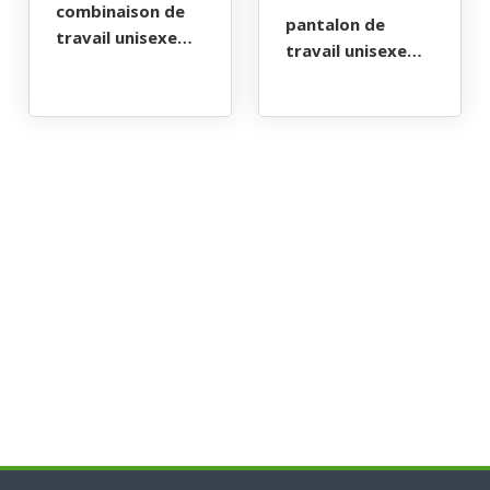
combinaison de
pantalon de
travail unisexe
travail unisexe
multirisques atex
multirisques atex
280. taille xs a 3xl
reflect 280. taille
- marine
xs a 3xl - marine