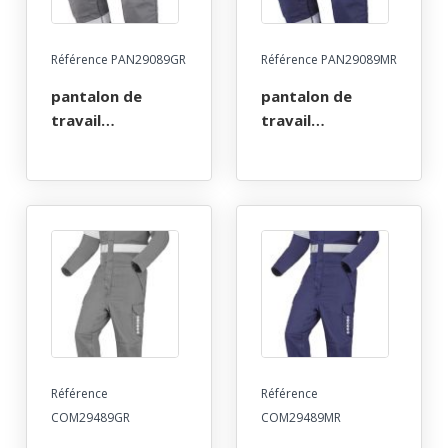
Référence PAN29089GR
Référence PAN29089MR
pantalon de
pantalon de
travail
travail
multirisques atex
multirisques atex
reflect poches
reflect poches
genoux 260. taille
genoux 260. taille
36/38 a 60/62 -
36/38 a 60/62 -
gris
marine
Référence
Référence
COM29489GR
COM29489MR