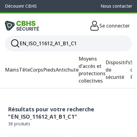
Découvrir CBHS
Nous contacter
Se connecter
Moyens
Dispositifs
So
d’accès et
Mains
Tête
Corps
Pieds
Antichute
de
ou
protections
sécurité
P
collectives
Résultats pour votre recherche
"EN_ISO_11612_A1_B1_C1"
38 produits