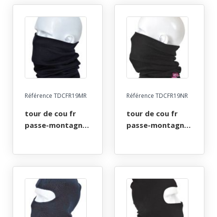
Référence TDCFR19MR
Référence TDCFR19NR
tour de cou fr
tour de cou fr
passe-montagne
passe-montagne
ignifuge anti-
ignifuge anti-
flamme atex arc
flamme atex arc
electrique. taille
electrique. taille
unique - marine
unique - noir