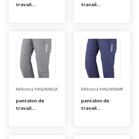
travail
travail
multirisques atex
multirisques atex
260. taille 36/38 a
260. taille 36/38 a
60/62 - gris
60/62 - marine
Référence PAN29095GR
Référence PAN29095MR
pantalon de
pantalon de
travail
travail
multirisques atex
multirisques atex
poches genoux
poches genoux
260. taille 36/38 a
260. taille 36/38 a
60/62 - gris
60/62 - marine