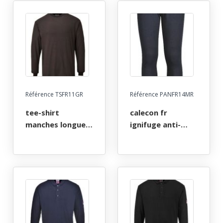
a 3xl - marine
a 3xl - noir
Référence TSFR11GR
Référence PANFR14MR
tee-shirt
calecon fr
manches longues
ignifuge anti-
fr ignifuge anti-
flamme atex arc
flamme atex arc
electrique. taille s
electrique. taille s
a 3xl - marine
a 3xl - gris