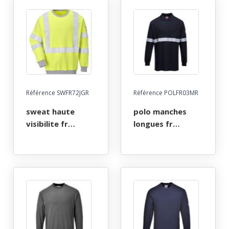
electrique. taille s
electrique. taille s
a 4xl - jaune/gris
a 4xl -
jaune/marine
Référence SWFR72JGR
Référence POLFR03MR
sweat haute
polo manches
visibilite fr
longues fr
ignifuge anti-
ignifuge anti-
flamme atex arc
flamme atex arc
electrique. taille s
electrique reflect.
a 3xl - jaune/gris
ts a 3xl - marine