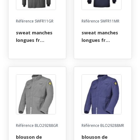
Référence SWFR11GR
Référence SWFR11MR
sweat manches
sweat manches
longues fr
longues fr
ignifuge anti-
ignifuge anti-
flamme atex arc
flamme atex arc
electrique. ts a
electrique. ts a
3xl - gris
5xl - marine
Référence BLO29288GR
Référence BLO29288MR
blouson de
blouson de