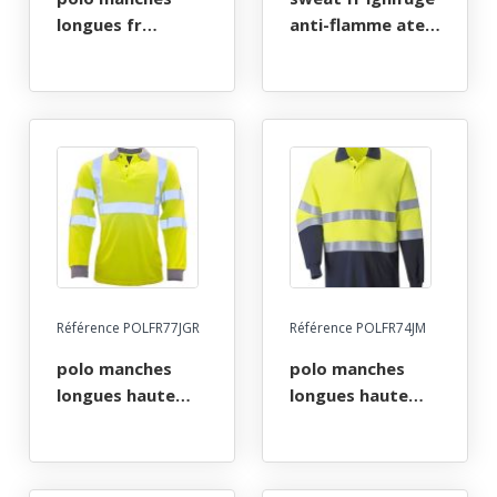
longues fr
anti-flamme atex
ignifuge anti-
arc electrique.
flamme atex arc
taille s a 5xl -
electrique. taille s
marine
a 5xl - gris
Référence POLFR77JGR
Référence POLFR74JM
polo manches
polo manches
longues haute
longues haute
visibilite fr
visibilite fr
ignifuge anti-
ignifuge anti-
flamme atex arc
flamme atex arc