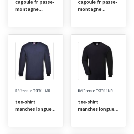
cagoule fr passe-
cagoule fr passe-
montagne
montagne
ignifuge anti-
ignifuge anti-
flamme atex arc
flamme atex arc
electrique. taille
electrique. taille
unique - marine
unique - marine
Référence TSFR11MR
Référence TSFR11NR
tee-shirt
tee-shirt
manches longues
manches longues
fr ignifuge anti-
fr ignifuge anti-
flamme atex arc
flamme atex arc
electrique. taille s
electrique. taille s