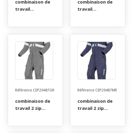
combinaison de
combinaison de
travail
travail
multirisques atex
multirisques atex
reflect poches
reflect poches
genoux 260. taille
genoux 260. taille
36/38 a 60/62 -
36/38 a 60/62 -
gris
marine
Référence CEP29487GR
Référence CEP29487MR
combinaison de
combinaison de
travail 2 zip
travail 2 zip
multirisques atex
multirisques atex
reflect poches
reflect poches
genoux 260. taille
genoux 260. taille