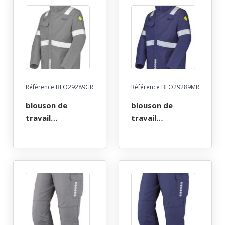
Référence BLO29289GR
Référence BLO29289MR
blouson de
blouson de
travail
travail
multirisques atex
multirisques atex
reflect 260. taille
reflect 260. taille
36/38 a 60/62 -
36/38 a 60/62 -
gris
marine