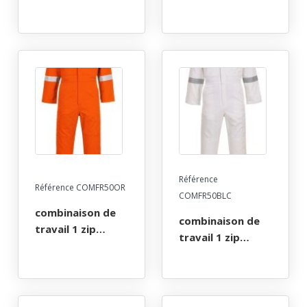
multirisques atex
multirisques atex
reflect poches
reflect poches
genoux 350. taille
genoux 350. taille
xs a 4xl - rouge
xs a 4xl - marine
Référence
Référence COMFR50OR
COMFR50BLC
combinaison de
combinaison de
travail 1 zip
travail 1 zip
multirisques atex
multirisques atex
reflect poches
reflect poches
genoux 350. taille
genoux 350. taille
xs a 4xl - orange
s a xxl - blanc