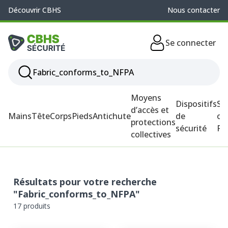
Découvrir CBHS
Nous contacter
Se connecter
Moyens
Dispositifs
So
d’accès et
Mains
Tête
Corps
Pieds
Antichute
de
ou
protections
sécurité
P
collectives
Résultats pour votre recherche
"Fabric_conforms_to_NFPA"
17 produits