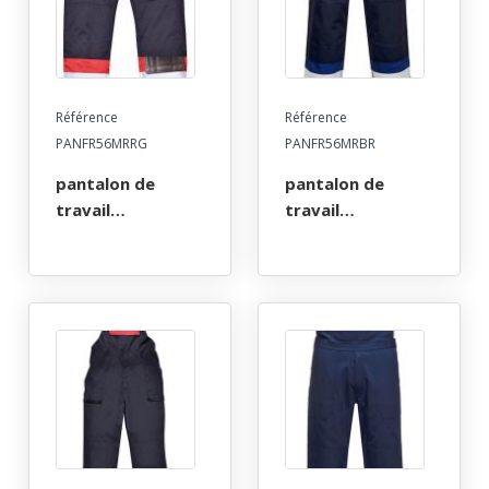
Référence
Référence
PANFR56MRRG
PANFR56MRBR
pantalon de
pantalon de
travail
travail
multirisques atex
multirisques atex
reflect poches
reflect poches
genoux 350. taille
genoux 350. taille
s a 4xl -
s a 3xl -
marine/rouge
marine/bleu royal