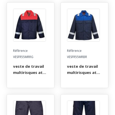
Référence
Référence
VESFR55MRRG
VESFR55MRBR
veste de travail
veste de travail
multirisques atex
multirisques atex
reflect 350. taille
reflect 350. taille
s a 4xl -
s a 3xl -
marine/rouge
marine/bleu royal