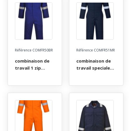
Référence COMFR50BR
Référence COMFR51MR
combinaison de
combinaison de
travail 1 zip
travail speciale
multirisques atex
femme 1 zip
reflect poches
multirisques atex
genoux 350. taille
reflect 350. taille
xs a 4xl - bleu
xs a xxl - marine
royal