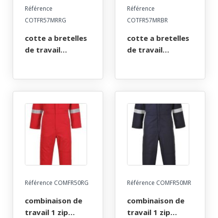
Référence
Référence
COTFR57MRRG
COTFR57MRBR
cotte a bretelles
cotte a bretelles
de travail
de travail
multirisques atex
multirisques atex
reflect poches
reflect poches
genoux 350. taille
genoux 350. taille
s a 4xl -
s a 3xl -
marine/rouge
marine/bleu royal
Référence COMFR50RG
Référence COMFR50MR
combinaison de
combinaison de
travail 1 zip
travail 1 zip