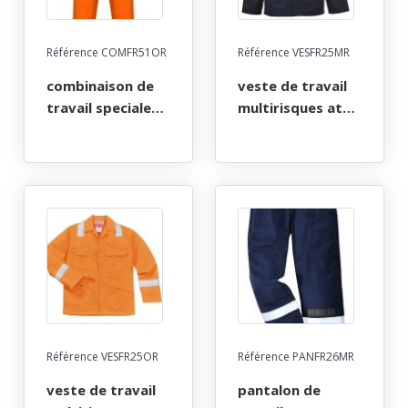
Référence COMFR51OR
Référence VESFR25MR
combinaison de
veste de travail
travail speciale
multirisques atex
femme 1 zip
reflect 350. taille
multirisques atex
s a 4xl - marine
reflect 350. taille
xs a xxl - orange
Référence VESFR25OR
Référence PANFR26MR
veste de travail
pantalon de