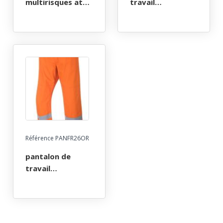
multirisques atex
travail
reflect 350. taille
multirisques atex
s a 4xl - orange
reflect poches
genoux 350. taille
s a 4xl - marine
Référence PANFR26OR
pantalon de
travail
multirisques atex
reflect poches
genoux 350. taille
s a 4xl - orange