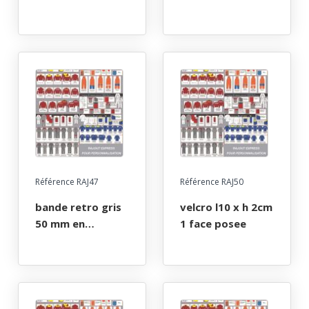
horizontale dos
poitrine
Référence RAJ47
Référence RAJ50
bande retro gris
velcro l10 x h 2cm
50 mm en
1 face posee
cercle/chaque
jambe