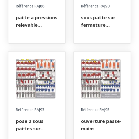
Référence RAJ86
Référence RAJ90
patte a pressions
sous patte sur
relevable
fermeture
manches ou
centrale
jambes
Référence RAJ93
Référence RAJ95
pose 2 sous
ouverture passe-
pattes sur
mains
combinaison 2