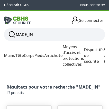
Découvrir CBHS
Nous contacter
Se connecter
Moyens
Dispositifs
So
d’accès et
Mains
Tête
Corps
Pieds
Antichute
de
ou
protections
sécurité
P
collectives
Résultats pour votre recherche "MADE_IN"
47 produits