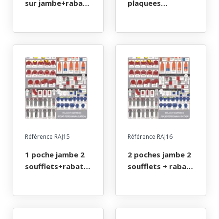
sur jambe+rabat
plaquees
(pressions -
jambe+rabat
velcro - pressions
(pressions -
plastiques)
velcro - pressions
plastiques)
Référence RAJ15
Référence RAJ16
1 poche jambe 2
2 poches jambe 2
soufflets+rabat
soufflets + rabat
(pressions -
(pressions -
velcro - pressions
velcro - pressions
plastique)
plastique)