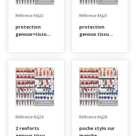
Référence RAJ22
Référence RAJ23
protection
protection
genoux+tissu
genoux tissu
speciaux+mousse
special ou jeans
sans mousse
Référence RAJ24
Référence RAJ28
2 renforts
poche stylo sur
genoux tissu
manche