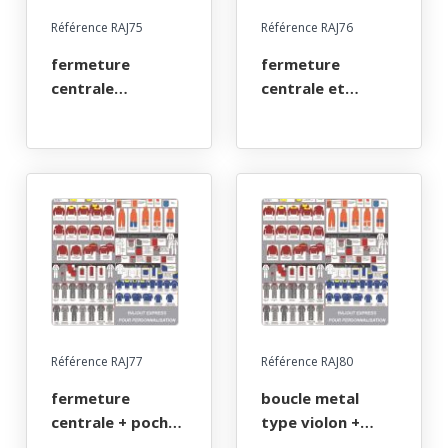
Référence RAJ75
Référence RAJ76
fermeture
fermeture
centrale
centrale et
glissieres sur
poignets flox sur
veste
veste
Référence RAJ77
Référence RAJ80
fermeture
boucle metal
centrale + poches
type violon +
injectee sur
bouton metal