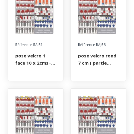
Référence RAJ51
Référence RAJ56
pose velcro 1
pose velcro rond
face 10 x 2cms+1f
7 cm ( partie
fournie
velours )