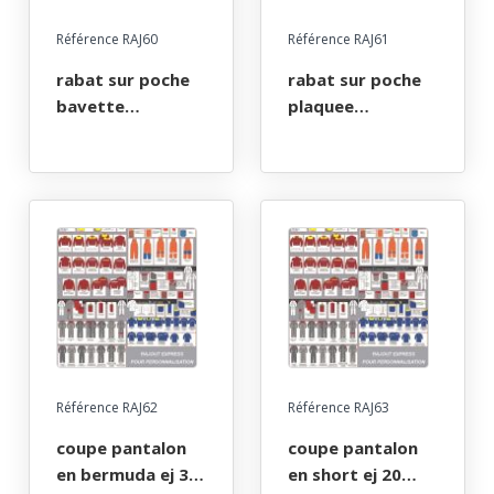
Référence RAJ60
Référence RAJ61
rabat sur poche
rabat sur poche
bavette
plaquee
(pressions -
(pressions -
velcro - pressions
velcro - pressions
plastiques)
plastiques)
Référence RAJ62
Référence RAJ63
coupe pantalon
coupe pantalon
en bermuda ej 30
en short ej 20