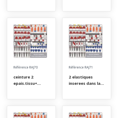
cms
cms
Référence RAJ70
Référence RAJ71
ceinture 2
2 elastiques
epais.tissu+
inserees dans la
boucle 130x4 cms
ceinture