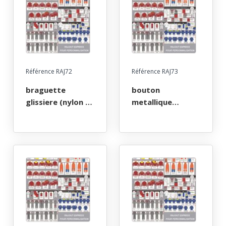
Référence RAJ72
Référence RAJ73
braguette
bouton
glissiere (nylon -
metallique
metal - plastique)
(celibataire)
ceinture