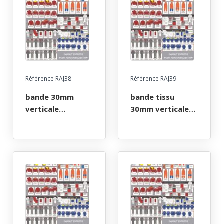
Référence RAJ38
Référence RAJ39
bande 30mm
bande tissu
verticale
30mm verticale
ceinture/bas
col/poignet
pantalon