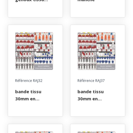
hauteur 30 cm
Référence RAJ32
Référence RAJ37
bande tissu
bande tissu
30mm en
30mm en
cercle/chaque
cercle/chaque
manche
jambe