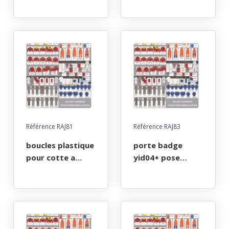
blouson ou
combinaison
Référence RAJ81
Référence RAJ83
boucles plastique
porte badge
pour cotte a
yid04+ pose
bretelles
thermocollee 85 x
55 ouverture
cote