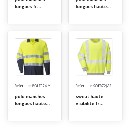
longues fr
longues haute
ignifuge anti-
visibilite fr
flamme atex arc
ignifuge anti-
electrique. taille s
flamme atex arc
a 5xl - gris
electrique. taille s
a 4xl - jaune/gris
Référence POLFR74JM
Référence SWFR72JGR
polo manches
sweat haute
longues haute
visibilite fr
visibilite fr
ignifuge anti-
ignifuge anti-
flamme atex arc
flamme atex arc
electrique. taille s