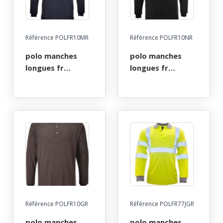
Référence POLFR10MR
Référence POLFR10NR
polo manches
polo manches
longues fr
longues fr
ignifuge anti-
ignifuge anti-
flamme atex arc
flamme atex arc
electrique. taille s
electrique. taille s
a 5xl - marine
a 5xl - noir
Référence POLFR10GR
Référence POLFR77JGR
polo manches
polo manches