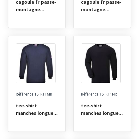
cagoule fr passe-
cagoule fr passe-
montagne
montagne
ignifuge anti-
ignifuge anti-
flamme atex arc
flamme atex arc
electrique. taille
electrique. taille
unique - marine
unique - marine
Référence TSFR11MR
Référence TSFR11NR
tee-shirt
tee-shirt
manches longues
manches longues
fr ignifuge anti-
fr ignifuge anti-
flamme atex arc
flamme atex arc
electrique. taille s
electrique. taille s