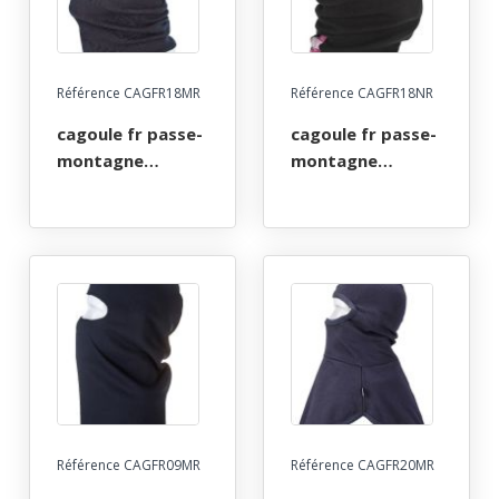
Référence CAGFR18MR
Référence CAGFR18NR
cagoule fr passe-
cagoule fr passe-
montagne
montagne
ignifuge anti-
ignifuge anti-
flamme atex arc
flamme atex arc
electrique. taille
electrique. taille
unique - marine
unique - noire
Référence CAGFR09MR
Référence CAGFR20MR