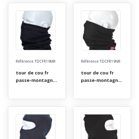
Référence TDCFR19MR
Référence TDCFR19NR
tour de cou fr
tour de cou fr
passe-montagne
passe-montagne
ignifuge anti-
ignifuge anti-
flamme atex arc
flamme atex arc
electrique. taille
electrique. taille
unique - marine
unique - noir