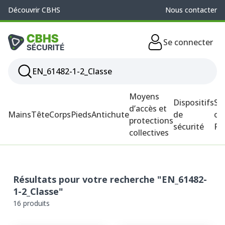
Découvrir CBHS
Nous contacter
Se connecter
Moyens
Dispositifs
So
d’accès et
Mains
Tête
Corps
Pieds
Antichute
de
ou
protections
sécurité
P
collectives
Résultats pour votre recherche "EN_61482-
1-2_Classe"
16 produits