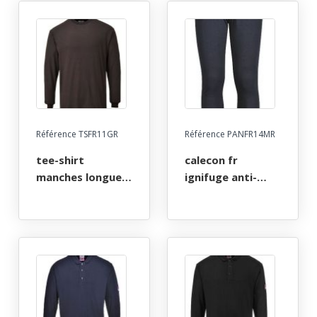
a 3xl - marine
a 3xl - noir
Référence TSFR11GR
Référence PANFR14MR
tee-shirt
calecon fr
manches longues
ignifuge anti-
fr ignifuge anti-
flamme atex arc
flamme atex arc
electrique. taille s
electrique. taille s
a 3xl - marine
a 3xl - gris