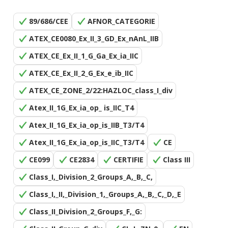
89/686/CEE
AFNOR_CATEGORIE
ATEX_CE0080_Ex_II_3_GD_Ex_nAnL_IIB
ATEX_CE_Ex_II_1_G_Ga_Ex_ia_IIC
ATEX_CE_Ex_II_2_G_Ex_e_ib_IIC
ATEX_CE_ZONE_2/22:HAZLOC_class_I_div
Atex_II_1G_Ex_ia_op_ is_IIC_T4
Atex_II_1G_Ex_ia_op_is_IIB_T3/T4
Atex_II_1G_Ex_ia_op_is_IIC_T3/T4
CE
CE099
CE2834
CERTIFIE
Class III
Class_I,_Division_2_Groups_A,_B,_C,
Class_I,_II,_Division_1,_Groups_A,_B,_C,_D,_E
Class_II_Division_2_Groups_F,_G: