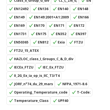
Class_II_Group_G_div
CL_I,_ZN_0,
EN
EN12492
EN136
EN140
EN148
EN149
EN149:2001+A1:2009
EN166
EN169
EN170
EN171
EN172
EN1731
EN175
EN352
EN397
EN50365
EN812
Exia
FTZU
FTZU_15_ATEX
HAZLOC_class_I_Groups_C_&_D_div
IECEx_FTZU
IEC_Ex_FTZU
II_2G_Ex_ia_op_is_IIC_T3/T4
JORF_n°74_du_29_mars
NFPA_1971-8.6
Operating_Temperature_code
T-Code:
Temperature_Class
UPF40