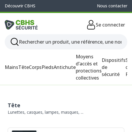
Découvrir CBHS
Nous contacter
Se connecter
Moyens
Dispositifs
So
d’accès et
Mains
Tête
Corps
Pieds
Antichute
de
ou
protections
sécurité
P
collectives
Tête
Lunettes, casques, lampes, masques, ...