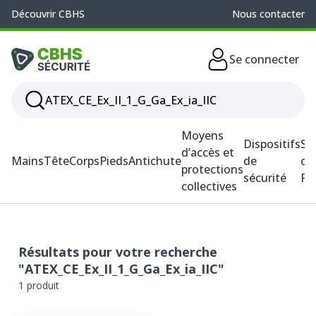
Découvrir CBHS
Nous contacter
Se connecter
Moyens
Dispositifs
So
d’accès et
Mains
Tête
Corps
Pieds
Antichute
de
ou
protections
sécurité
P
collectives
Résultats pour votre recherche
"ATEX_CE_Ex_II_1_G_Ga_Ex_ia_IIC"
1 produit