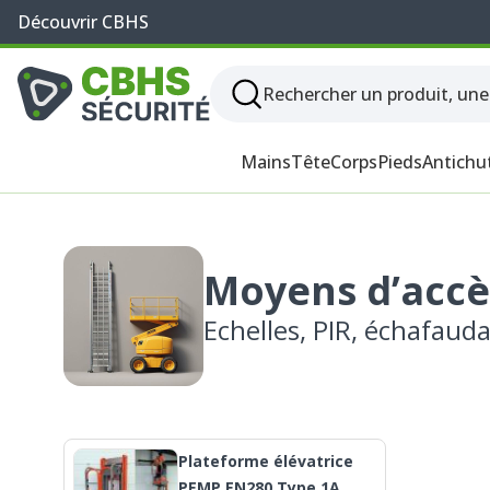
Découvrir CBHS
Mains
Tête
Corps
Pieds
Antichu
Moyens d’accès
Echelles, PIR, échafaudag
Plateforme élévatrice
PEMP EN280 Type 1A