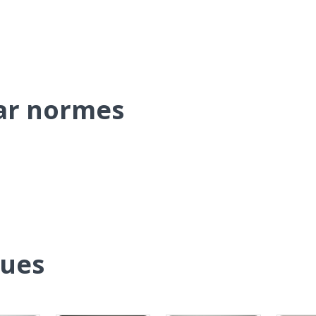
par normes
ques