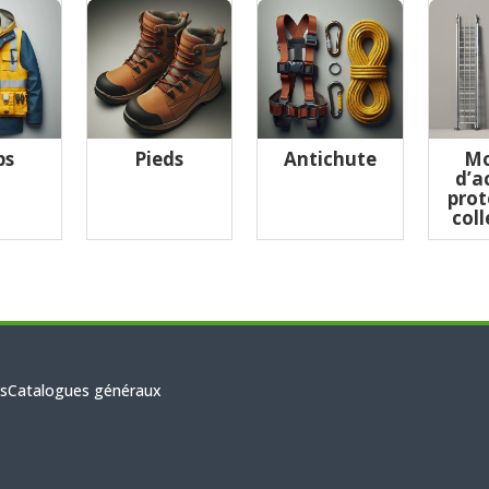
ps
Pieds
Antichute
Mo
d’a
prot
coll
s
Catalogues généraux