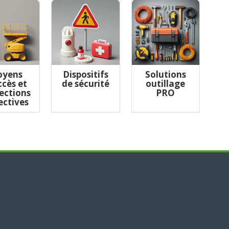
yens
Dispositifs
Solutions
ccès et
de sécurité
outillage
ections
PRO
ectives