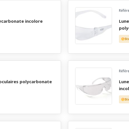
Référ
lunettes confort forme arrondie effilee ecran
poly
St
Référ
lunettes visiteurs ecran et branches polycarbonate
inco
St