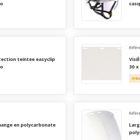
to
casq
Référ
visiÈre transparente de rechange en polycarbonate
to
30 x
St
Référ
large Écran de protection sphÉrique en
poly