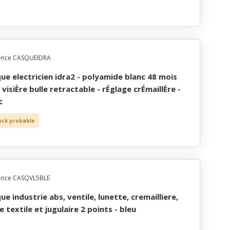
ence CASQUEIDRA
 visiÈre bulle retractable - rÉglage crÉmaillÈre -
c
ock probable
ence CASQVL5BLE
e textile et jugulaire 2 points - bleu