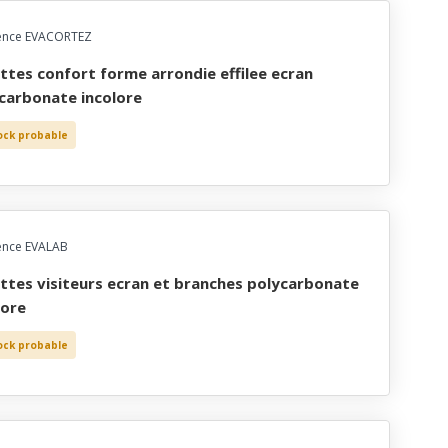
ence EVACORTEZ
carbonate incolore
ock probable
ence EVALAB
lore
ock probable