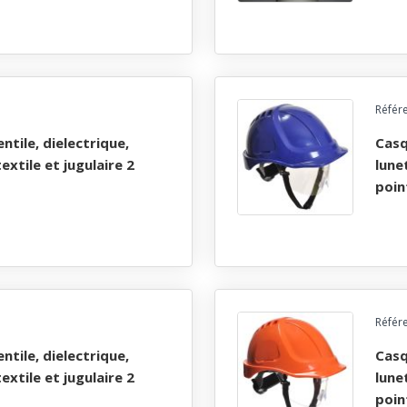
Référ
casque industrie abs, non-ventile, dielectrique,
textile et jugulaire 2
lunet
poin
Référ
casque industrie abs, non-ventile, dielectrique,
textile et jugulaire 2
lunet
poin