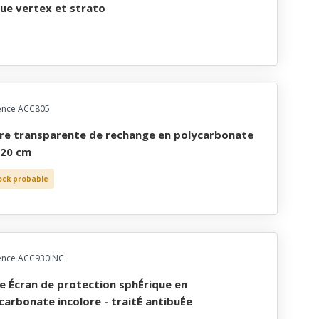
ue vertex et strato
ence ACC805
 20 cm
ock probable
ence ACC930INC
carbonate incolore - traitÉ antibuÉe