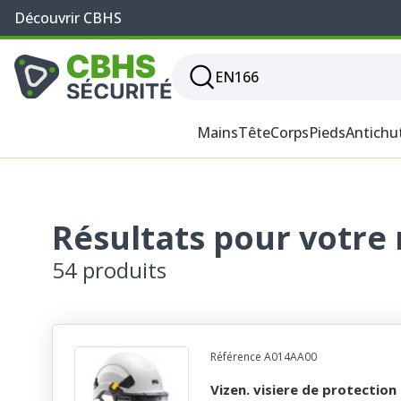
Découvrir CBHS
Mains
Tête
Corps
Pieds
Antichu
Résultats pour votre
54 produits
Référence A014AA00
vizen. visiere de protection arc electrique easyclip