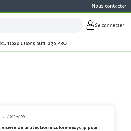
Nous contacter
Se connecter
écurité
Solutions outillage PRO
ence A015AA00