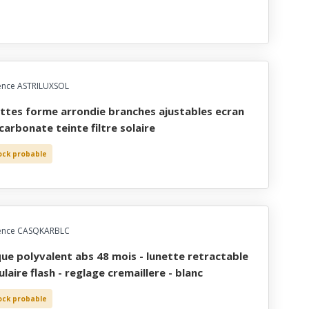
ence ASTRILUXSOL
carbonate teinte filtre solaire
ock probable
ence CASQKARBLC
ulaire flash - reglage cremaillere - blanc
ock probable