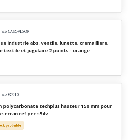
ence CASQVL5OR
fe textile et jugulaire 2 points - orange
ence EC910
e-ecran ref pec s54v
ock probable