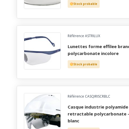
Stock probable
Référence ASTRILUX
lunettes forme effilee branches ajustables ecran
polycarbonate incolore
Stock probable
Référence CASQIRISCRBLC
casque industrie polyamide 48 mois - lunette
retractable polycarbonate -
blanc