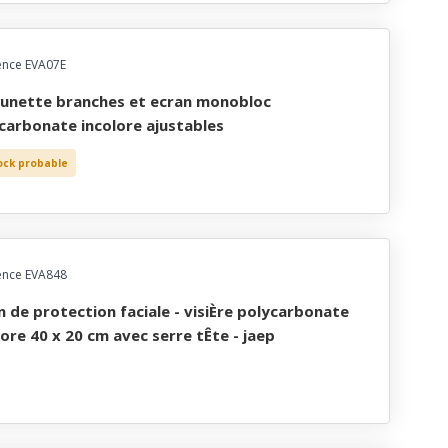
ence EVA07E
carbonate incolore ajustables
ock probable
ence EVA848
lore 40 x 20 cm avec serre tÊte - jaep