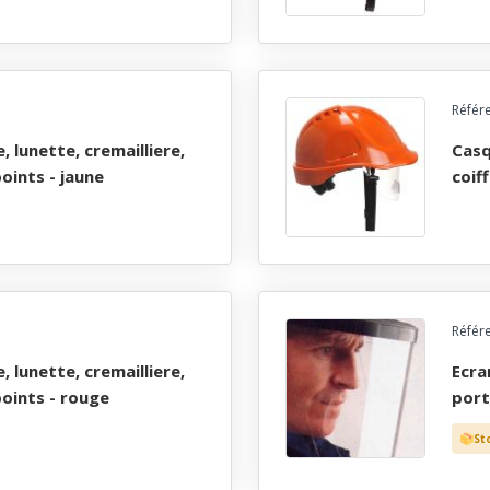
Référ
casque industrie abs, ventile, lunette, cremailliere,
points - jaune
coif
Référ
ecran polycarbonate techplus hauteur 150 mm pour
 points - rouge
port
St