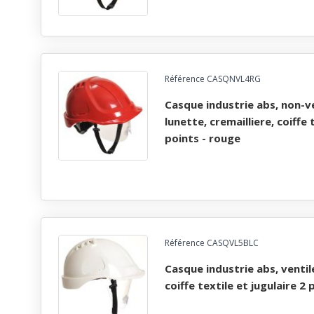
Référence CASQNVL4RG
casque industrie abs, non-ventile, dielectrique,
lunette, cremailliere, coiffe 
points - rouge
Référence CASQVL5BLC
casque industrie abs, ventile, lunette, cremailliere,
coiffe textile et jugulaire 2 