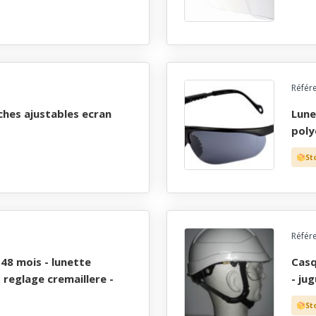
Référ
lunettes forme arrondie branches ajustables ecran
poly
St
Référ
casque polyvalent abs 48 mois - lunette retractable
 reglage cremaillere -
- jug
St