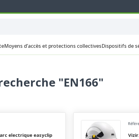
te
Moyens d’accès et protections collectives
Dispositifs de s
 recherche "EN166"
Référ
vizir. visiere de protection incolore easyclip pour