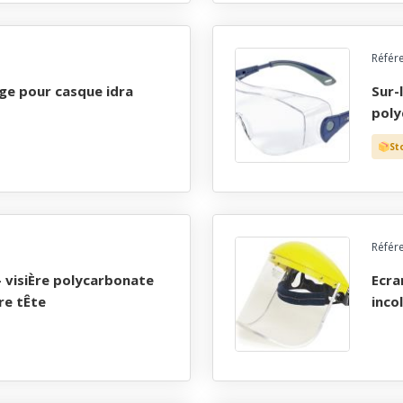
Référ
nge pour casque idra
sur-lunette branches et ecran monobloc
poly
St
Référ
ecran de protection faciale - visiÈre polycarbonate
re tÊte
inco