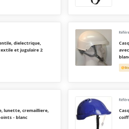
Référ
casque electricien idra2 - polyamide blanc 48 mois
textile et jugulaire 2
avec
blan
St
Référ
casque industrie abs, ventile, lunette, cremailliere,
points - blanc
coiff