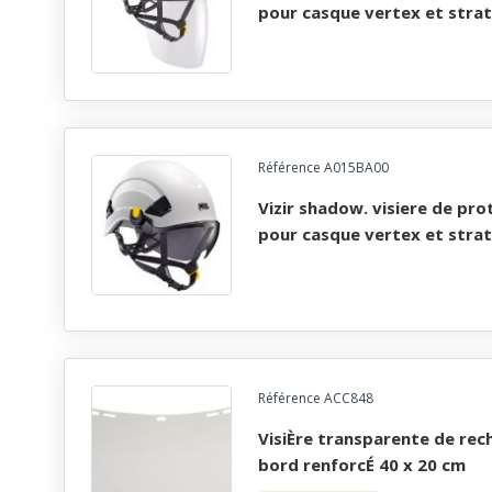
pour casque vertex et stra
Référence A015BA00
vizir shadow. visiere de protection teintee easyclip
pour casque vertex et stra
Référence ACC848
visiÈre transparente de rechange en polycarbonate
bord renforcÉ 40 x 20 cm