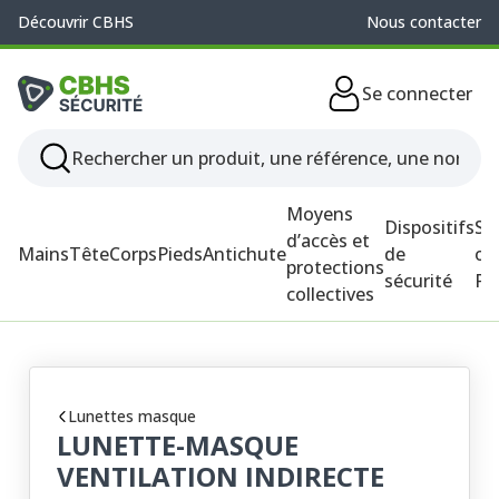
Découvrir CBHS
Nous contacter
Se connecter
Moyens
Dispositifs
So
d’accès et
Mains
Tête
Corps
Pieds
Antichute
de
ou
protections
sécurité
P
collectives
Lunettes masque
LUNETTE-MASQUE
VENTILATION INDIRECTE