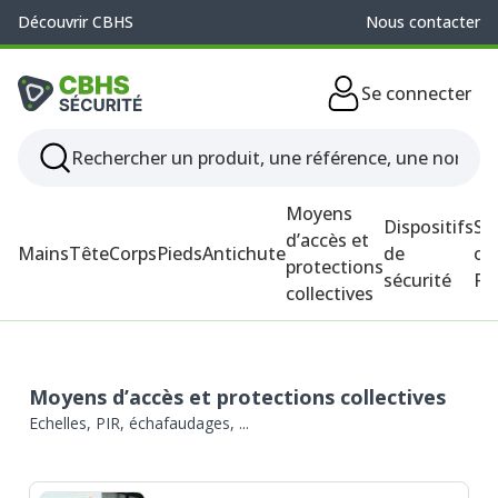
Découvrir CBHS
Nous contacter
Se connecter
Moyens
Dispositifs
So
d’accès et
Mains
Tête
Corps
Pieds
Antichute
de
ou
protections
sécurité
P
collectives
Moyens d’accès et protections collectives
Echelles, PIR, échafaudages, ...