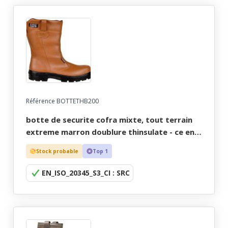
Référence BOTTETHB200
botte de securite cofra mixte, tout terrain
extreme marron doublure thinsulate - ce en
iso 20345 s3 ci src - 36/47
Stock probable
Top 1
EN_ISO_20345_S3_CI : SRC