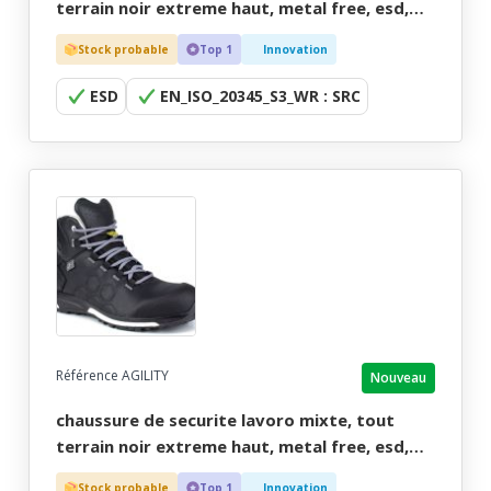
terrain noir extreme haut, metal free, esd,
aquatex - ce en iso 20345 s3 wr src esd -
Stock probable
Top 1
Innovation
36/48
ESD
EN_ISO_20345_S3_WR : SRC
Référence AGILITY
Nouveau
chaussure de securite lavoro mixte, tout
terrain noir extreme haut, metal free, esd,
sympatex - ce en iso 20345 s3 hro src esd -
Stock probable
Top 1
Innovation