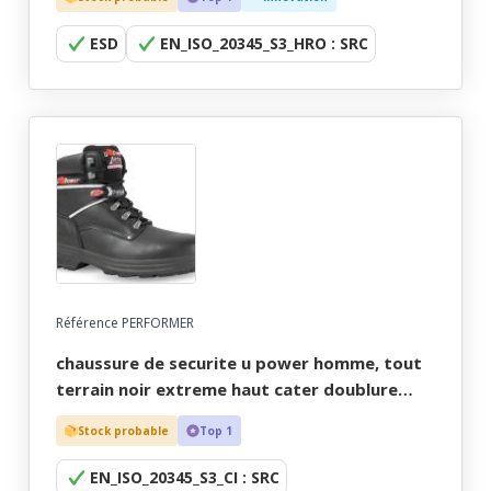
35/48 "jaep"
ESD
EN_ISO_20345_S3_HRO : SRC
Référence PERFORMER
chaussure de securite u power homme, tout
terrain noir extreme haut cater doublure
thinsulate - ce en iso 20345 s3 ci src - 38/47
Stock probable
Top 1
EN_ISO_20345_S3_CI : SRC