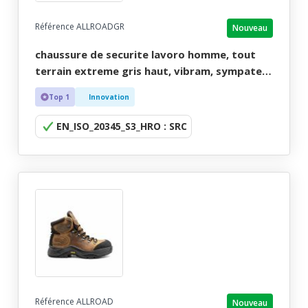
Référence ALLROADGR
Nouveau
chaussure de securite lavoro homme, tout
terrain extreme gris haut, vibram, sympatex
- ce en iso 20345 s3 hro src - 39/47
Top 1
Innovation
EN_ISO_20345_S3_HRO : SRC
Référence ALLROAD
Nouveau