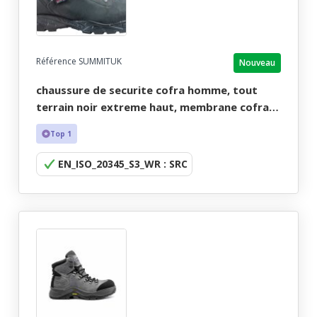
Référence SUMMITUK
Nouveau
chaussure de securite cofra homme, tout
terrain noir extreme haut, membrane cofra-
tex - ce en iso 20345 s3 ci wr src - 39/48
Top 1
EN_ISO_20345_S3_WR : SRC