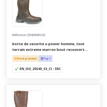
Référence CE5805NFUS3
botte de securite u power homme, tout
terrain extreme marron bout recouvert
doubure thinsulate - ce en iso 20345 s3 ci src
Stock probable
Top 1
- 38/47
EN_ISO_20345_S3_CI : SRC