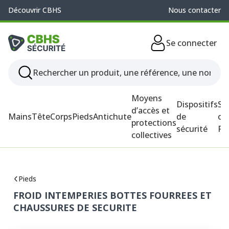
Découvrir CBHS
Nous contacter
Se connecter
Moyens
Dispositifs
So
d’accès et
Mains
Tête
Corps
Pieds
Antichute
de
ou
protections
sécurité
P
collectives
Pieds
FROID INTEMPERIES BOTTES FOURREES ET
CHAUSSURES DE SECURITE