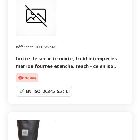
Référence BOTFW75MR
botte de securite mixte, froid intemperies
marron fourree etanche, reach - ce en iso
20345 s5 cl - 36/49
Prix Bas
EN_ISO_20345_S5 : CI