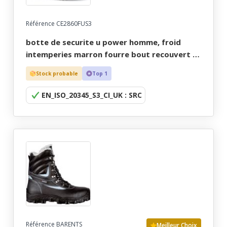
Référence CE2860FUS3
botte de securite u power homme, froid
intemperies marron fourre bout recouvert -
ce en iso 20345 s3 ci src uk - 38/47
Stock probable
Top 1
EN_ISO_20345_S3_CI_UK : SRC
Référence BARENTS
Meilleur Choix