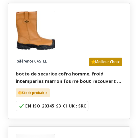
Référence CASTLE
Meilleur Choix
botte de securite cofra homme, froid
intemperies marron fourre bout recouvert -
ce en iso 20345 s3 cl uk src - 39/48
Stock probable
EN_ISO_20345_S3_CI_UK : SRC