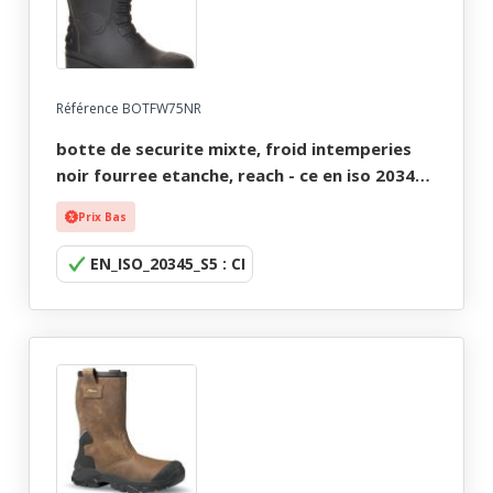
Référence BOTFW75NR
botte de securite mixte, froid intemperies
noir fourree etanche, reach - ce en iso 20345
s5 cl - 36/49
Prix Bas
EN_ISO_20345_S5 : CI