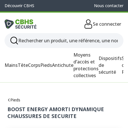
Découvrir CBHS
Nous contacter
Se connecter
Moyens
Dispositifs
So
d’accès et
Mains
Tête
Corps
Pieds
Antichute
de
ou
protections
sécurité
P
collectives
Pieds
BOOST ENERGY AMORTI DYNAMIQUE
CHAUSSURES DE SECURITE