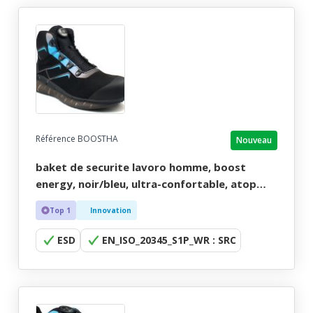
Référence BOOSTHA
Nouveau
baket de securite lavoro homme, boost
energy, noir/bleu, ultra-confortable, atop
easy fit, esd - ce en iso 20345 s1p wr src esd -
Top 1
Innovation
39/47
ESD
EN_ISO_20345_S1P_WR : SRC