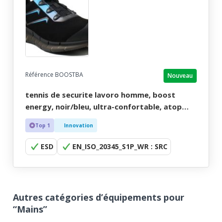
Référence BOOSTBA
Nouveau
tennis de securite lavoro homme, boost
energy, noir/bleu, ultra-confortable, atop
easy fit, esd - ce en iso 20345 s1p wr src esd -
Top 1
Innovation
33/47
ESD
EN_ISO_20345_S1P_WR : SRC
Autres catégories d’équipements pour
“Mains”