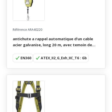
Référence ARA40220
antichute a rappel automatique d’un cable
acier galvanise, long 20 m, avec temoin de
chute. certifie atex.
EN360
ATEX_II2_G_Exh_IIC_T6 : Gb