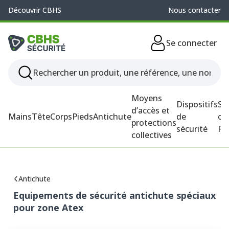
Découvrir CBHS
Nous contacter
Se connecter
Moyens
Dispositifs
So
d’accès et
Mains
Tête
Corps
Pieds
Antichute
de
ou
protections
sécurité
P
collectives
Antichute
Equipements de sécurité antichute spéciaux
pour zone Atex