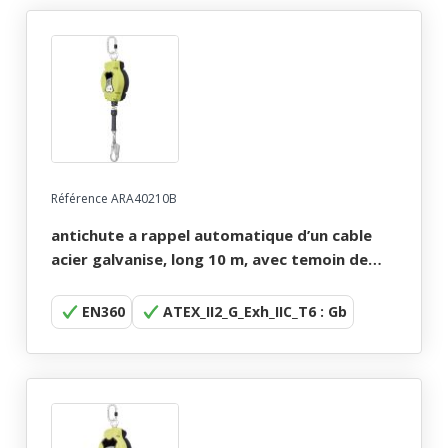
Référence ARA40210B
antichute a rappel automatique d’un cable
acier galvanise, long 10 m, avec temoin de
chute. certifie atex.
EN360
ATEX_II2_G_Exh_IIC_T6 : Gb