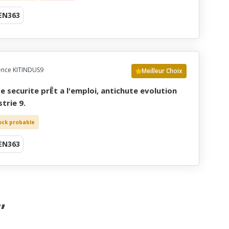
EN363
ence KITINDUS9
Meilleur Choix
strie 9.
ock probable
EN363
”