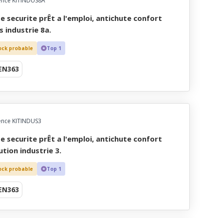
ence KITINDUS8A
s industrie 8a.
ock probable
Top 1
EN363
ence KITINDUS3
ution industrie 3.
ock probable
Top 1
EN363