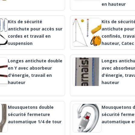
en hauteur
Kits de sécurité
Kits de sécurit
antichute pour accès sur
antichute pour
cordes et travail en
confinés, trava
suspension
hauteur, Catec
Longes antichute double
Longes antichu
en Y avec absorbeur
avec absorbeu
d'énergie, travail en
d'énergie, trav
hauteur
hauteur
Mousquetons double
Mousquetons d
sécurité fermeture
sécurité ferme
automatique 1/4 de tour
automatique et