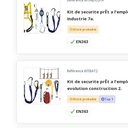
Référence KITINDUS7A
kit de securite prÊt a l'emploi, antichute acces
industrie 7a.
Stock probable
EN363
Référence KITBAT2
kit de securite prÊt a l'emploi, antichute confort
evolution construction 2.
Stock probable
Top 1
EN363