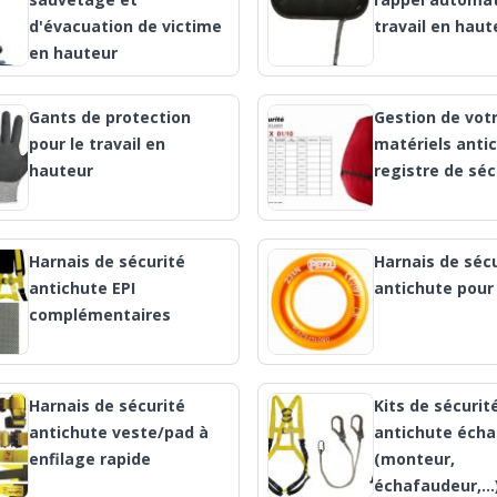
d'évacuation de victime
travail en haut
en hauteur
Gants de protection
Gestion de vot
pour le travail en
matériels anti
hauteur
registre de séc
Harnais de sécurité
Harnais de séc
antichute EPI
antichute pour
complémentaires
Harnais de sécurité
Kits de sécurit
antichute veste/pad à
antichute éch
enfilage rapide
(monteur,
échafaudeur,...)