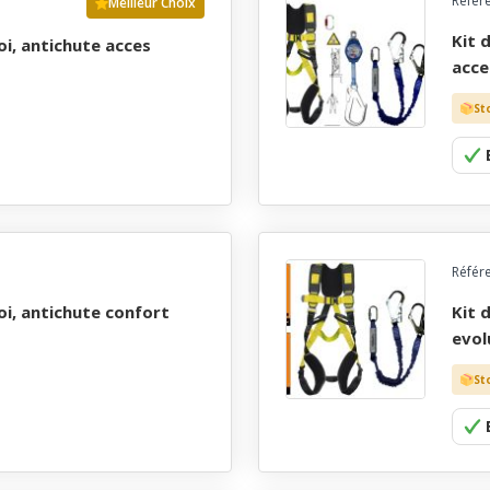
Référ
Meilleur Choix
kit de securite prÊt a l'emploi, antichute confort
acce
St
Référ
kit de securite prÊt a l'emploi, antichute confort
evol
St