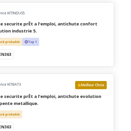
ence KITINDUS5
ution industrie 5.
ock probable
Top 1
EN363
ence KITBAT3
Meilleur Choix
pente metallique.
ock probable
EN363