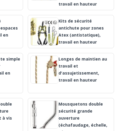
travail en hauteur
é
Kits de sécurité
 espaces
antichute pour zones
il en
Atex (antistatique),
travail en hauteur
te simple
Longes de maintien au
r
travail et
ail en
d'assujetissement,
travail en hauteur
ouble
Mousquetons double
ture
sécurité grande
 à vis
ouverture
(échafaudage, échelle,