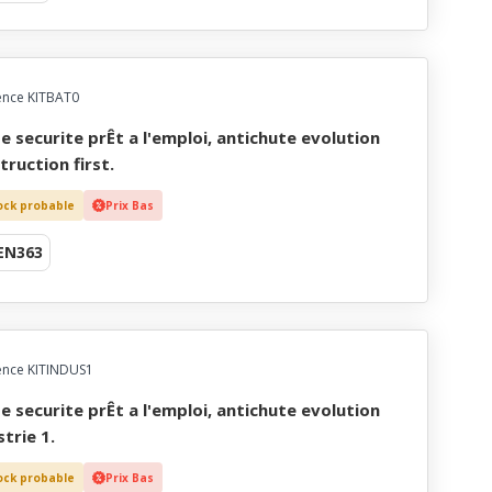
ence KITBAT0
truction first.
ock probable
Prix Bas
EN363
ence KITINDUS1
strie 1.
ock probable
Prix Bas