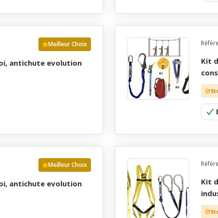
Référ
Meilleur Choix
kit de securite prÊt a l'emploi, antichute evolution
cons
St
Référ
Meilleur Choix
kit de securite prÊt a l'emploi, antichute evolution
indu
St