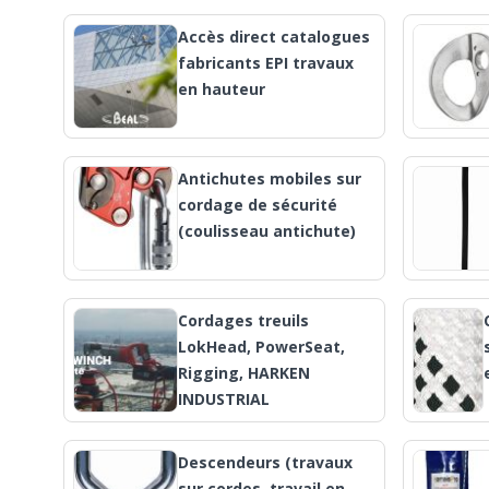
Accès direct catalogues
fabricants EPI travaux
en hauteur
Antichutes mobiles sur
cordage de sécurité
(coulisseau antichute)
Cordages treuils
LokHead, PowerSeat,
Rigging, HARKEN
INDUSTRIAL
Descendeurs (travaux
sur cordes, travail en