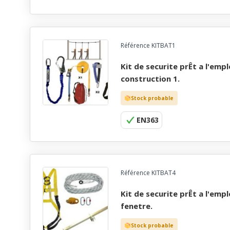
Référence KITBAT1
kit de securite prÊt a l'emploi, antichute evolution
construction 1.
Stock probable
EN363
Référence KITBAT4
kit de securite prÊt a l'emploi, antichute evolution
fenetre.
Stock probable