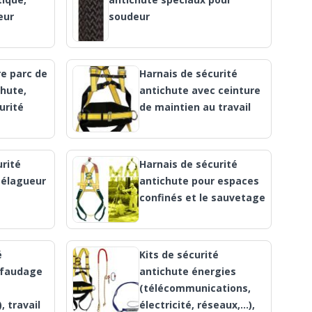
eur
soudeur
re parc de
Harnais de sécurité
chute,
antichute avec ceinture
urité
de maintien au travail
urité
Harnais de sécurité
 élagueur
antichute pour espaces
confinés et le sauvetage
é
Kits de sécurité
afaudage
antichute énergies
(télécommunications,
, travail
électricité, réseaux,…),