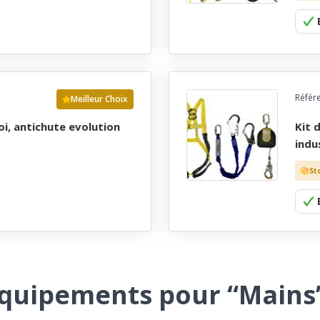
Référ
Meilleur Choix
kit de securite prÊt a l'emploi, antichute evolution
indu
St
équipements pour “Mains