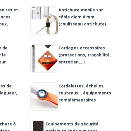
soires et
Antichute mobile sur
inces,
câble diam 8 mm
aux,
(coulisseau antichute)
)
e de
Cordages accessoires
 le
(protections, traçabilité,
eur
entretien,…)
ses de
Cordelettes, échelles,
lagueur,
couteaux… équipements
complémentaires
ichute à
Equipements de sécurité
ique,
antichute spéciaux pour