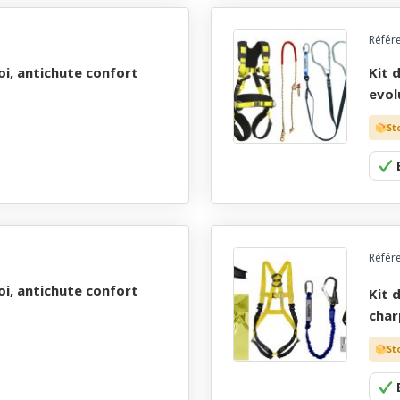
Référ
kit de securite prÊt a l'emploi, antichute confort
evol
St
Référ
kit de securite prÊt a l'emploi, antichute evolution
char
St