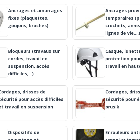
Ancrages et amarrages
Ancrages provi
fixes (plaquettes,
temporaires (p
goujons, broches)
crochets, anne
lignes de vie,…
Bloqueurs (travaux sur
Casque, lunett
cordes, travail en
protection pour
suspension, accès
travail en haut
difficiles,...)
Cordages, drisses de
Cordages, dris
sécurité pour accès difficiles
sécurité pour é
et travail en suspension
prusik
Dispositifs de
Enrouleurs ant
sauvetage et
rappel automat