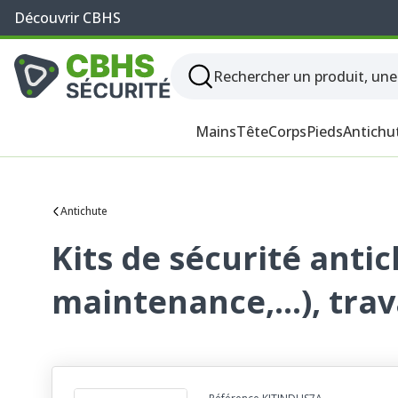
Découvrir CBHS
Mains
Tête
Corps
Pieds
Antichu
Antichute
Kits de sécurité anti
maintenance,…), trav