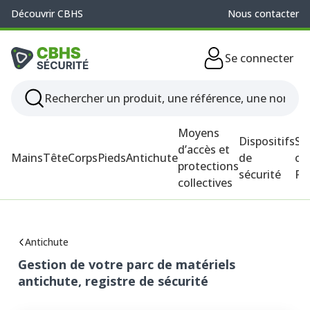
Découvrir CBHS
Nous contacter
Se connecter
Moyens
Dispositifs
So
d’accès et
Mains
Tête
Corps
Pieds
Antichute
de
ou
protections
sécurité
P
collectives
Antichute
Gestion de votre parc de matériels
antichute, registre de sécurité