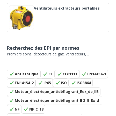
Ventilateurs extracteurs portables
Recherchez des EPI par normes
Premiers soins, détecteurs de gaz, ventilateurs, ...
Antistatique
CE
CE61111
EN14154-1
EN14154-2
IP65
ISO
ISO3864
Moteur_électrique_antidéflagrant_Eex_de_IIB
Moteur_électrique_antidéflagrant_II 2_G_Ex_d_
NF
NF_C_18