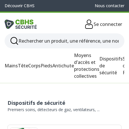
Découvrir CBHS
Nous contacter
Se connecter
Moyens
Dispositifs
So
d’accès et
Mains
Tête
Corps
Pieds
Antichute
de
ou
protections
sécurité
P
collectives
Dispositifs de sécurité
Premiers soins, détecteurs de gaz, ventilateurs, ...