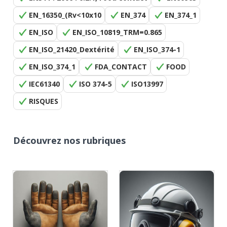
EN_16350_(Rv<10x10
EN_374
EN_374_1
EN_ISO
EN_ISO_10819_TRM=0.865
EN_ISO_21420_Dextérité
EN_ISO_374-1
EN_ISO_374_1
FDA_CONTACT
FOOD
IEC61340
ISO 374-5
ISO13997
RISQUES
Découvrez nos rubriques