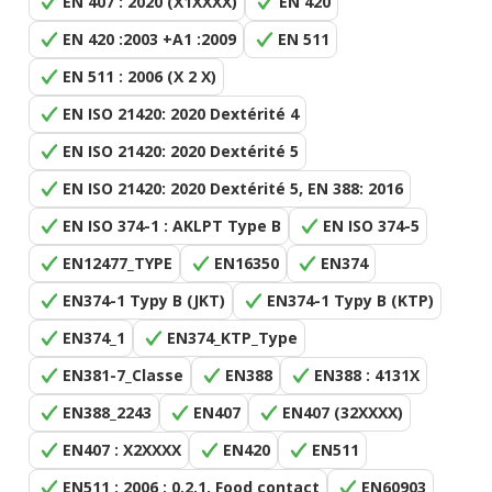
EN 407 : 2020 (X1XXXX)
EN 420
EN 420 :2003 +A1 :2009
EN 511
EN 511 : 2006 (X 2 X)
EN ISO 21420: 2020 Dextérité 4
EN ISO 21420: 2020 Dextérité 5
EN ISO 21420: 2020 Dextérité 5, EN 388: 2016
EN ISO 374-1 : AKLPT Type B
EN ISO 374-5
EN12477_TYPE
EN16350
EN374
EN374-1 Typy B (JKT)
EN374-1 Typy B (KTP)
EN374_1
EN374_KTP_Type
EN381-7_Classe
EN388
EN388 : 4131X
EN388_2243
EN407
EN407 (32XXXX)
EN407 : X2XXXX
EN420
EN511
EN511 : 2006 : 0.2.1, Food contact
EN60903