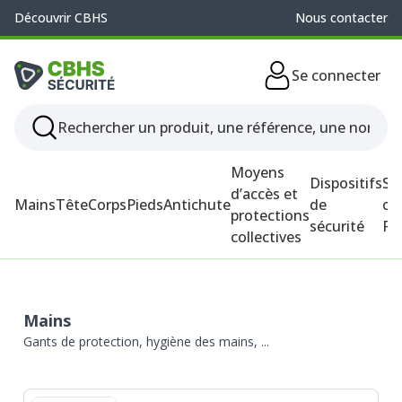
Découvrir CBHS
Nous contacter
Se connecter
Moyens
Dispositifs
So
d’accès et
Mains
Tête
Corps
Pieds
Antichute
de
ou
protections
sécurité
P
collectives
Mains
Gants de protection, hygiène des mains, ...