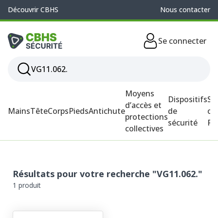
Découvrir CBHS
Nous contacter
Se connecter
Moyens
Dispositifs
So
d’accès et
Mains
Tête
Corps
Pieds
Antichute
de
ou
protections
sécurité
P
collectives
Résultats pour votre recherche "VG11.062."
1 produit