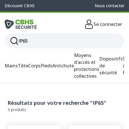
Découvrir CBHS
Nous contacter
Se connecter
Moyens
Dispositifs
So
d’accès et
Mains
Tête
Corps
Pieds
Antichute
de
ou
protections
sécurité
P
collectives
Résultats pour votre recherche "IP65"
3 produits