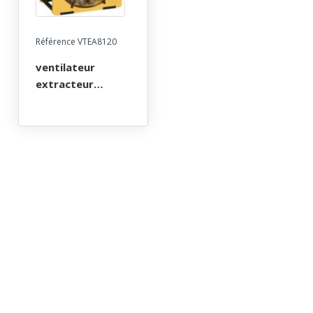
Référence VTEA8120
ventilateur
extracteur
portable diam 40
cm - 240 v (catec)