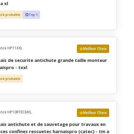
a xl
ock probable
Top 1
ence HP11XXL
Meilleur Choix
aispro - txxl
ock probable
ence HP10RTECMXL
Meilleur Choix
ces confines rescuetec harnaispro (catec) - tm a