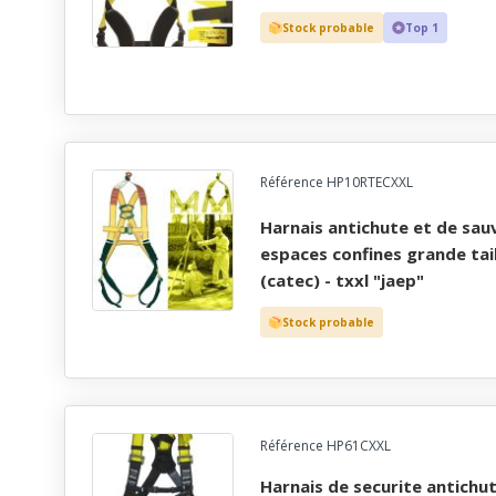
Stock probable
Top 1
Référence HP10RTECXXL
harnais antichute et de sauvetage pour travaux en
espaces confines grande tai
(catec) - txxl "jaep"
Stock probable
Référence HP61CXXL
harnais de securite antichute et maintien au travail