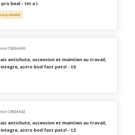
 pro beal - tm a l.
ock probable
ence C083AA00
l integre, astro bod fast petzl - t0
ence C083AA02
l integre, astro bod fast petzl - t2