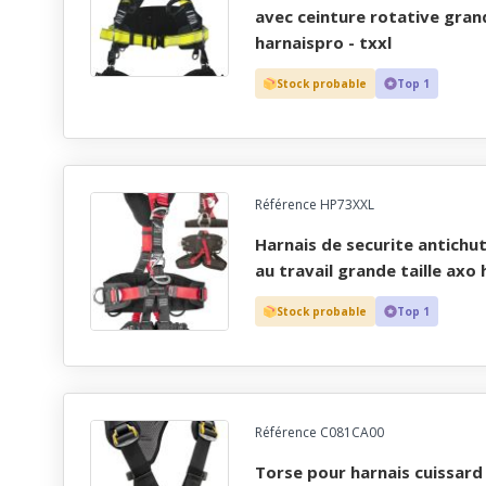
avec ceinture rotative grand
harnaispro - txxl
Stock probable
Top 1
Référence HP73XXL
harnais de securite antichute, ascension et maintien
au travail grande taille axo 
Stock probable
Top 1
Référence C081CA00
torse pour harnais cuissard avec bloqueur ventral