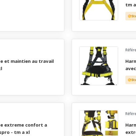
tm a
St
Référ
harnais de securite antichute et maintien au travail
l
avec
St
Référ
harnais de securite antichute et maintien au travail
spro - tm a xl
extr