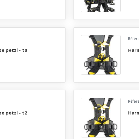
Référ
pe petzl - t0
har
Référ
pe petzl - t2
har