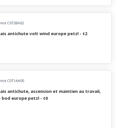
ence C072BA02
nais antichute volt wind europe petzl - t2
ence C071AA00
 bod europe petzl - t0