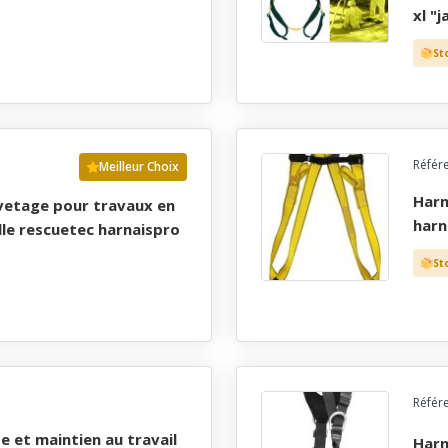
xl "j
St
Référ
Meilleur Choix
harnais de securite antichute grande taille empire
harn
lle rescuetec harnaispro
St
Référ
harnais de securite antichute, ascension et maintien