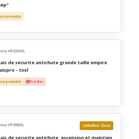
aep"
ock probable
ence HP03SXXL
aispro - txxl
ock probable
Prix Bas
ence HP90MXL
Meilleur Choix