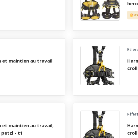
hero
St
Référ
harnais antichute, ascension et maintien au travail,
crol
Référ
harnais antichute, ascension et maintien au travail,
 petzl - t1
crol