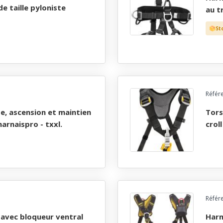
e taille pyloniste
au t
St
Référ
torse pour harnais cuissard avec bloqueur ventral
harnaispro - txxl.
croll
Référ
harnais antichute, ascension et maintien au travail