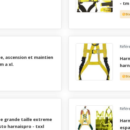
- tm 
St
Référ
harnais de securite antichute grande taille monteur
m a xl.
harn
St
Référ
harnais antichute et de sauvetage pour travaux en
sto harnaispro - txxl
espa