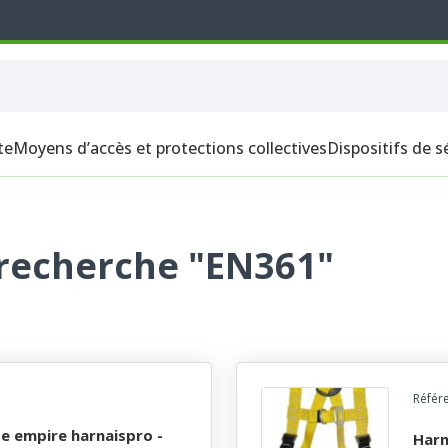
te
Moyens d’accès et protections collectives
Dispositifs de s
 recherche "EN361"
Référ
harnais de securite antichute monteur harnaispro -