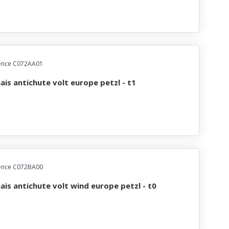
ence C072AA01
nais antichute volt europe petzl - t1
ence C072BA00
nais antichute volt wind europe petzl - t0