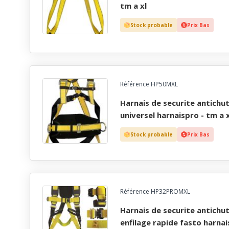
tm a xl
Stock probable
Prix Bas
Référence HP50MXL
harnais de securite antichute et maintien au travail
universel harnaispro - tm a x
Stock probable
Prix Bas
Référence HP32PROMXL
harnais de securite antichute extreme confort a
enfilage rapide fasto harnai