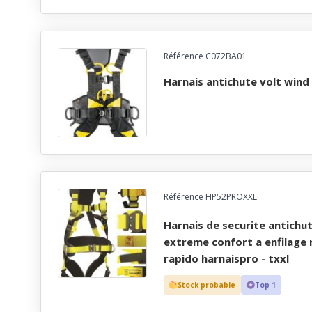
Référence C072BA01
harnais antichute volt wind
Référence HP52PROXXL
harnais de securite antichute et maintien au travail
extreme confort a enfilage 
rapido harnaispro - txxl
Stock probable
Top 1