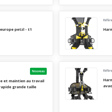
Référ
 europe petzl - t1
har
Référ
Nouveau
harnais antichute, ascension et maintien au travail,
avao
rapide grande taille