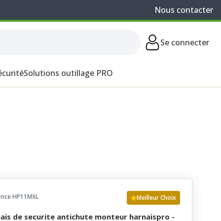
Nous contacter
Se connecter
écurité
Solutions outillage PRO
ence HP11MXL
Meilleur Choix