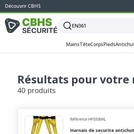
Découvrir CBHS
Mains
Tête
Corps
Pieds
Antichu
Résultats pour votre
40 produits
Référence HP03SMXL
harnais de securite antichute empire harnaispro -