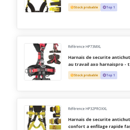
Stock probable
Top 1
Référence HP73MXL
harnais de securite antichute, ascension et maintien
au travail axo harnaispro - t
Stock probable
Top 1
Référence HP32PROXXL
harnais de securite antichute grande taille extreme
confort a enfilage rapide fa