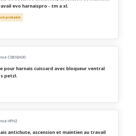
ravail evo harnaispro - tm a xl.
ock probable
ence C081BA00
 s petzl.
ence HPH2