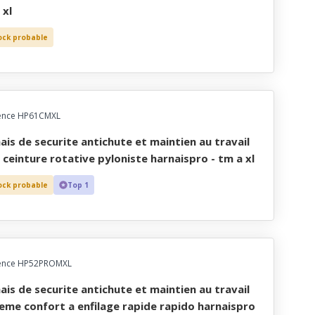
 xl
ock probable
ence HP61CMXL
 ceinture rotative pyloniste harnaispro - tm a xl
ock probable
Top 1
ence HP52PROMXL
eme confort a enfilage rapide rapido harnaispro