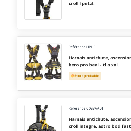
croll l petzl.
Référence HPH3
harnais antichute, ascension et maintien au travail
hero pro beal - tl a xxl.
Stock probable
Référence C083AA01
harnais antichute, ascension et maintien au travail,
croll integre, astro bod fast