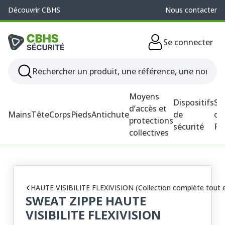
Découvrir CBHS
Nous contacter
Se connecter
Moyens
Dispositifs
So
d’accès et
Mains
Tête
Corps
Pieds
Antichute
de
ou
protections
sécurité
P
collectives
HAUTE VISIBILITE FLEXIVISION (Collection complète tout en 
SWEAT ZIPPE HAUTE
VISIBILITE FLEXIVISION