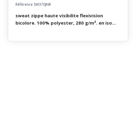
Référence SW370JNR
sweat zippe haute visibilite flexivision
bicolore. 100% polyester, 280 g/m². en iso
20471 cl3. ts À 5xl - jaune/noir