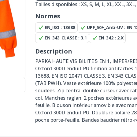
Tailles disponibles : XS, S, M, L, XL, XXL, 3XL
Normes
EN_ISO : 13688
UPF_50+_Anti-UV : EN 1
EN_343_CLASSE : 3.1
EN_342 : 2.X
Description
PARKA HAUTE VISIBILITE 5 EN 1, IMPER/RE
Oxford 300D enduit PU finition antitaches 
13688, EN ISO 20471 CLASSE 3, EN 343 CLASSE 
(TAB PWH). Veste extérieure 100% polyeste
soudées. Zip central double curseur avec rab
col. Manches raglan. 2 poches extérieures a
feuille. Blouson intérieur amovible avec m
Oxford 300D enduit PU. Doublure polaire 280
poche porte-feuille. Bandes baudrier rétro-r