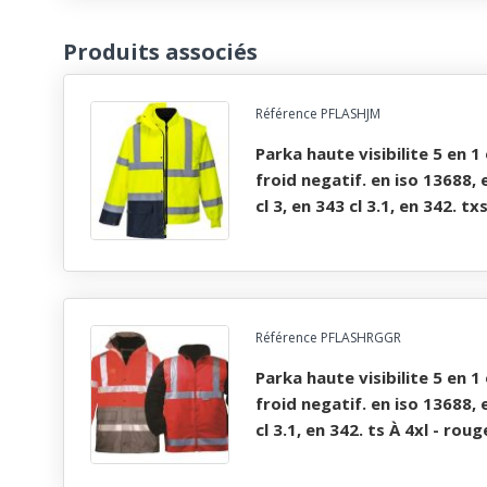
Produits associés
Référence PFLASHJM
parka haute visibilite 5 en 1 oxford imper/respirant
froid negatif. en iso 13688,
cl 3, en 343 cl 3.1, en 342. t
Référence PFLASHRGGR
parka haute visibilite 5 en 1 oxford imper/respirant
froid negatif. en iso 13688, 
cl 3.1, en 342. ts À 4xl - roug