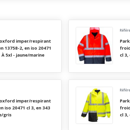
Référ
parka haute visibilite 5 en 1 oxford imper/respirant
 en 13758-2, en iso 20471
froi
xs À 5xl - jaune/marine
cl 3,
Référ
parka haute visibilite 5 en 1 oxford imper/respirant
en iso 20471 cl 3, en 343
froi
e/gris
cl 3,