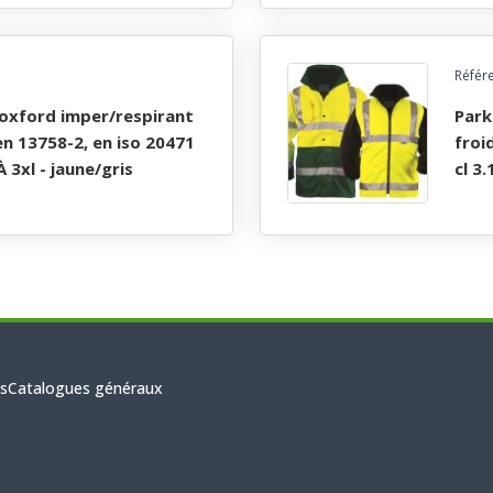
Référ
parka haute visibilite 5 en 1 oxford imper/respirant
 en 13758-2, en iso 20471
froi
 À 3xl - jaune/gris
cl 3.
s
Catalogues généraux