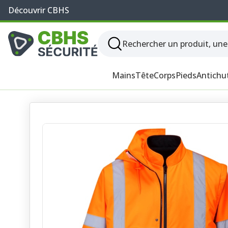
Découvrir CBHS
Mains
Tête
Corps
Pieds
Antichu