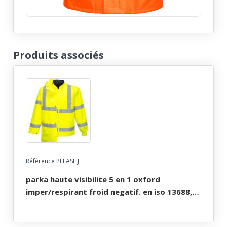
Produits associés
Référence PFLASHJ
parka haute visibilite 5 en 1 oxford
imper/respirant froid negatif. en iso 13688,
en 13758-2, en iso 20471 cl 3, en 343 cl 3.1, en
342. ts À 3xl - jaune