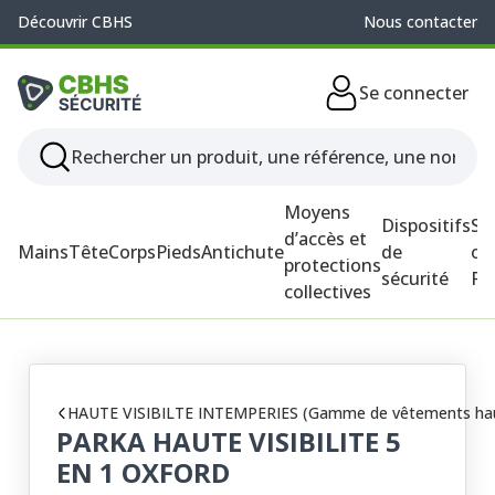
Découvrir CBHS
Nous contacter
Se connecter
Moyens
Dispositifs
So
d’accès et
Mains
Tête
Corps
Pieds
Antichute
de
ou
protections
sécurité
P
collectives
HAUTE VISIBILTE INTEMPERIES (Gamme de vêtements haute vi
PARKA HAUTE VISIBILITE 5
EN 1 OXFORD