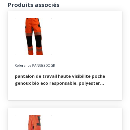
Produits associés
Référence PAN9B30OGR
pantalon de travail haute visibilite poche
genoux bio eco responsable. polyester
recycle / coton bio. en iso 13688, en iso 20471
cl2, en 14404. t36 À 60 - orange/gris