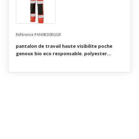
Référence PAN9B30RGGR
pantalon de travail haute visibilite poche
genoux bio eco responsable. polyester
recycle / coton bio. en iso 13688, en iso 20471
cl2, en 14404. t36 À 60 - rouge/gris