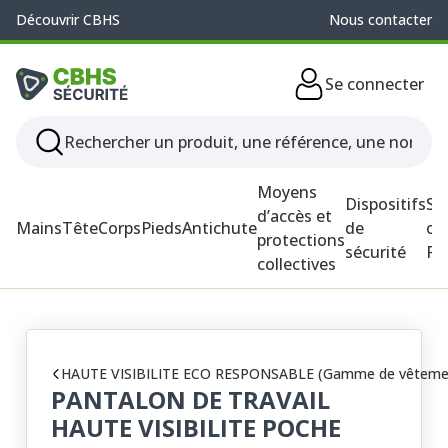
Découvrir CBHS
Nous contacter
Se connecter
Moyens
Dispositifs
So
d’accès et
Mains
Tête
Corps
Pieds
Antichute
de
ou
protections
sécurité
P
collectives
HAUTE VISIBILITE ECO RESPONSABLE (Gamme de vêtements de 
PANTALON DE TRAVAIL
HAUTE VISIBILITE POCHE