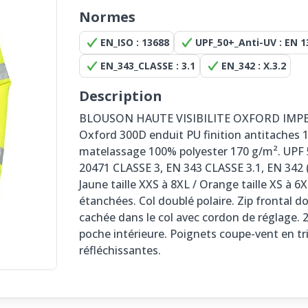
Normes
EN_ISO : 13688
UPF_50+_Anti-UV : EN 1
EN_343_CLASSE : 3.1
EN_342 : X.3.2
Description
BLOUSON HAUTE VISIBILITE OXFORD IMPER
Oxford 300D enduit PU finition antitaches 
matelassage 100% polyester 170 g/m². UPF 
20471 CLASSE 3, EN 343 CLASSE 3.1, EN 342 (0
Jaune taille XXS à 8XL / Orange taille XS à 
étanchées. Col doublé polaire. Zip frontal d
cachée dans le col avec cordon de réglage. 
poche intérieure. Poignets coupe-vent en tr
réfléchissantes.