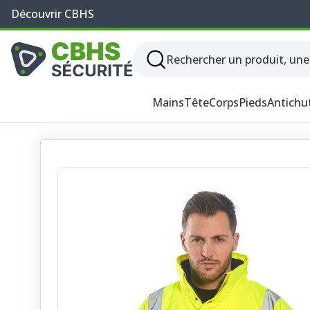
Découvrir CBHS
Mains
Tête
Corps
Pieds
Antichu