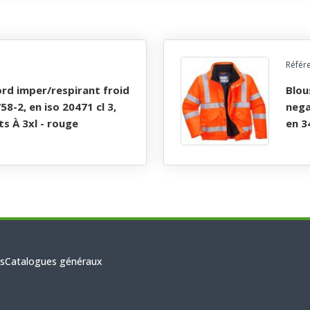
Référ
blouson haute visibilite oxford imper/respirant froid
58-2, en iso 20471 cl 3,
nega
 ts À 3xl - rouge
en 34
s
Catalogues généraux