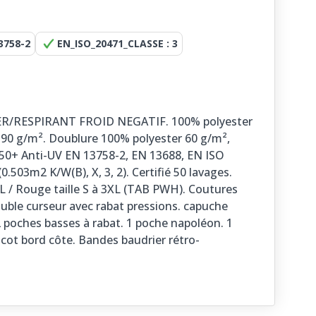
3758-2
EN_ISO_20471_CLASSE : 3
/RESPIRANT FROID NEGATIF. 100% polyester
190 g/m². Doublure 100% polyester 60 g/m²,
50+ Anti-UV EN 13758-2, EN 13688, EN ISO
.503m2 K/W(B), X, 3, 2). Certifié 50 lavages.
6XL / Rouge taille S à 3XL (TAB PWH). Coutures
ouble curseur avec rabat pressions. capuche
2 poches basses à rabat. 1 poche napoléon. 1
icot bord côte. Bandes baudrier rétro-