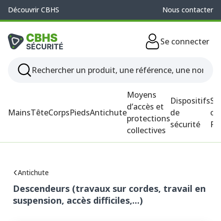
Découvrir CBHS
Nous contacter
Se connecter
Moyens
Dispositifs
So
d’accès et
Mains
Tête
Corps
Pieds
Antichute
de
ou
protections
sécurité
P
collectives
Antichute
Descendeurs (travaux sur cordes, travail en
suspension, accès difficiles,...)