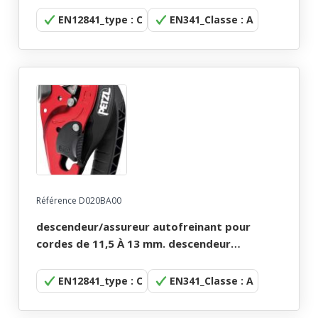
EN12841_type : C
EN341_Classe : A
Référence D020BA00
descendeur/assureur autofreinant pour
cordes de 11,5 À 13 mm. descendeur
autofreinant i'd petzl.
EN12841_type : C
EN341_Classe : A