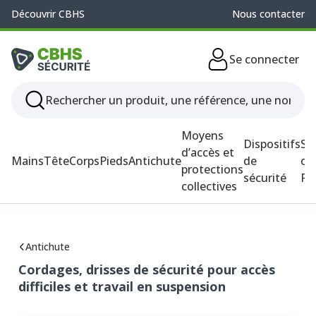
Découvrir CBHS
Nous contacter
Se connecter
Moyens
Dispositifs
So
d’accès et
Mains
Tête
Corps
Pieds
Antichute
de
ou
protections
sécurité
P
collectives
Antichute
Cordages, drisses de sécurité pour accès
difficiles et travail en suspension