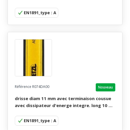
EN1891_type : A
Référence R074DA00
Nouveau
drisse diam 11 mm avec terminaison cousue
avec dissipateur d'energe integre. long 10 m.
asap'axis blanc petzl.
EN1891_type : A