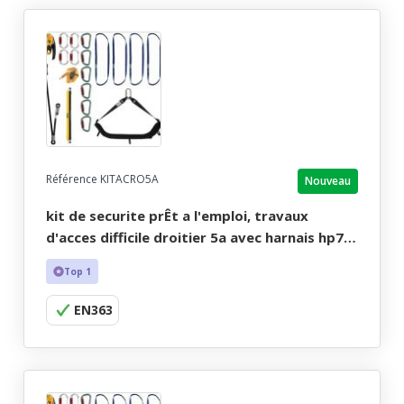
Référence KITACRO5A
Nouveau
kit de securite prÊt a l'emploi, travaux
d'acces difficile droitier 5a avec harnais hp73
taille m-xl.
Top 1
EN363