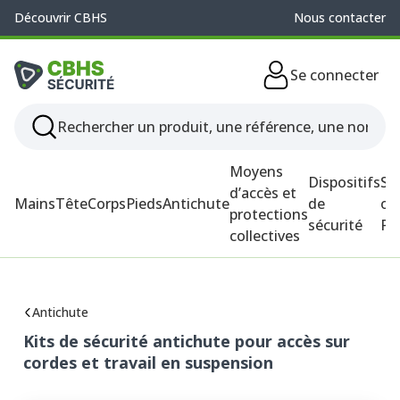
Découvrir CBHS
Nous contacter
Se connecter
Moyens
Dispositifs
So
d’accès et
Mains
Tête
Corps
Pieds
Antichute
de
ou
protections
sécurité
P
collectives
Antichute
Kits de sécurité antichute pour accès sur
cordes et travail en suspension