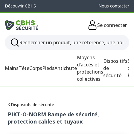
Découvrir CBHS
Nous contacter
Se connecter
Moyens
Dispositifs
So
d’accès et
Mains
Tête
Corps
Pieds
Antichute
de
ou
protections
sécurité
P
collectives
Dispositifs de sécurité
PIKT-O-NORM Rampe de sécurité,
protection cables et tuyaux