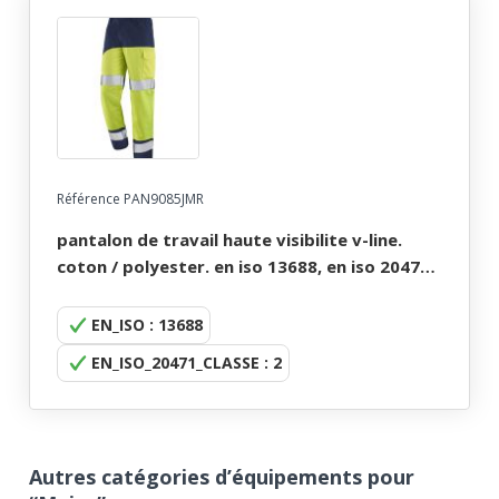
Référence PAN9085JMR
pantalon de travail haute visibilite v-line.
coton / polyester. en iso 13688, en iso 20471
cl2. t36/38 À 60/62 - jaune/marine
EN_ISO : 13688
EN_ISO_20471_CLASSE : 2
Autres catégories d’équipements pour