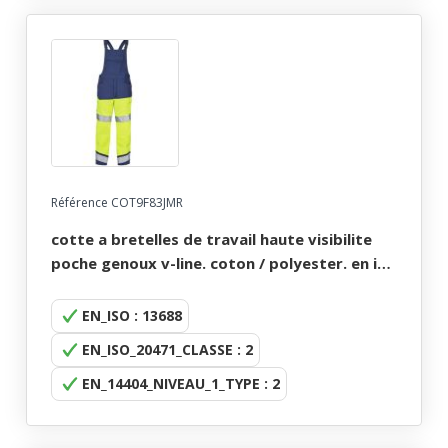
Référence COT9F83JMR
cotte a bretelles de travail haute visibilite
poche genoux v-line. coton / polyester. en iso
13688, en iso 20471 cl2. t36/38 À 60/62 -
jaune/marine
EN_ISO : 13688
EN_ISO_20471_CLASSE : 2
EN_14404_NIVEAU_1_TYPE : 2