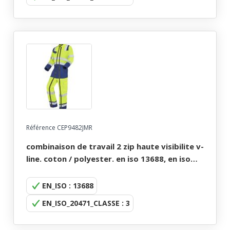
Référence CEP9482JMR
combinaison de travail 2 zip haute visibilite v-
line. coton / polyester. en iso 13688, en iso
20471 cl3. t36/38 À 60/62 - jaune/marine
EN_ISO : 13688
EN_ISO_20471_CLASSE : 3