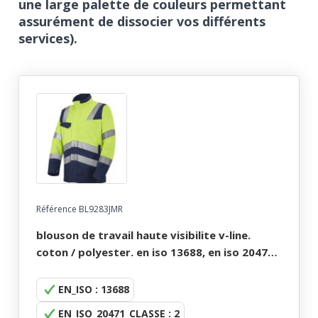
une large palette de couleurs permettant
assurément de dissocier vos différents
services).
Référence BL9283JMR
blouson de travail haute visibilite v-line.
coton / polyester. en iso 13688, en iso 20471
cl2. t36/38 À 60/62 - jaune/marine
EN_ISO : 13688
EN_ISO_20471_CLASSE : 2