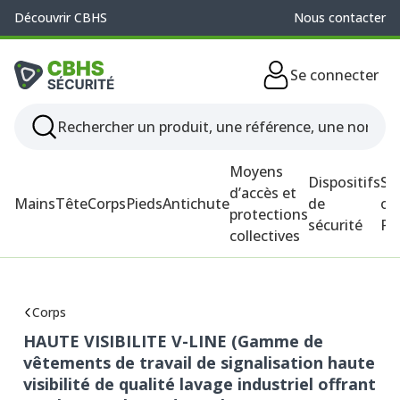
Découvrir CBHS
Nous contacter
Se connecter
Moyens
Dispositifs
So
d’accès et
Mains
Tête
Corps
Pieds
Antichute
de
ou
protections
sécurité
P
collectives
Corps
HAUTE VISIBILITE V-LINE (Gamme de
vêtements de travail de signalisation haute
visibilité de qualité lavage industriel offrant