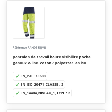
Référence PAN9B85JMR
pantalon de travail haute visibilite poche
genoux v-line. coton / polyester. en iso
13688, en iso 20471 cl2, en 14404. t36/38 À
60/62 - jaune/marine
EN_ISO : 13688
EN_ISO_20471_CLASSE : 2
EN_14404_NIVEAU_1_TYPE : 2