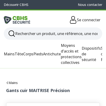
Découvrir CBHS
Nous contacter
Se connecter
Moyens
Dispositifs
So
d’accès et
Mains
Tête
Corps
Pieds
Antichute
de
ou
protections
sécurité
P
collectives
Mains
Gants cuir MAITRISE Précision