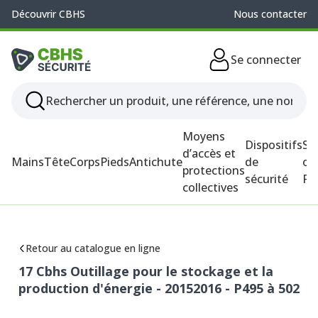
Découvrir CBHS
Nous contacter
Se connecter
Moyens
Dispositifs
So
d’accès et
Mains
Tête
Corps
Pieds
Antichute
de
ou
protections
sécurité
P
collectives
Retour au catalogue en ligne
17 Cbhs Outillage pour le stockage et la
production d'énergie - 20152016 - P495 à 502