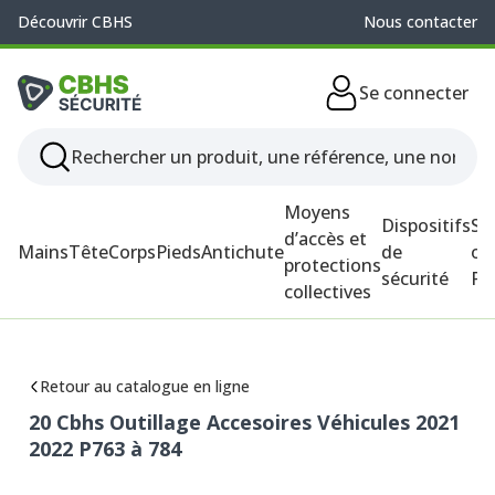
Découvrir CBHS
Nous contacter
Se connecter
Moyens
Dispositifs
So
d’accès et
Mains
Tête
Corps
Pieds
Antichute
de
ou
protections
sécurité
P
collectives
Retour au catalogue en ligne
20 Cbhs Outillage Accesoires Véhicules 2021
2022 P763 à 784